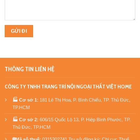
THÔNG TIN LIÊN HỆ
CÔNG TY TNHH TRANG TRÍ NỘI NGOẠI THẤT VIỆT HOME
🏭 Cơ sở 1:
181 Lê Thị Hoa, P. Bình Chiểu, TP. Thủ Đức,
TP.HCM
🏭 Cơ sở 2:
606/15 Quốc Lộ 13, P. Hiệp Bình Phước, TP.
Thủ Đức, TP.HCM
🌐Mã số thuế:
0315302741 Trụ sở đăng ký: Chi cục Thuế