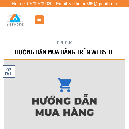
Skip
Hotline: 0979.979.020 - Email: viethome365@gmail.com
to
content
0
TIN TỨC
HƯỚNG DẪN MUA HÀNG TRÊN WEBSITE
02
Th11