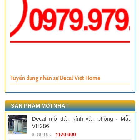
Tuyển dụng nhân sự Decal Việt Home
SẢN PHẨM MỚI NHẤT
Decal mờ dán kính văn phòng - Mẫu
VH286
Giá
Giá
₫
180.000
₫
120.000