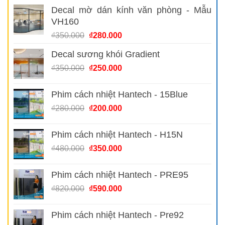
gốc
hiện
Decal mờ dán kính văn phòng - Mẫu
là:
tại
VH160
₫180.000.
là:
₫120.000.
Giá
Giá
₫
350.000
₫
280.000
gốc
hiện
Decal sương khói Gradient
là:
tại
₫350.000.
là:
Giá
Giá
₫
350.000
₫
250.000
₫280.000.
gốc
hiện
là:
tại
Phim cách nhiệt Hantech - 15Blue
₫350.000.
là:
Giá
Giá
₫
280.000
₫
200.000
₫250.000.
gốc
hiện
là:
tại
Phim cách nhiệt Hantech - H15N
₫280.000.
là:
Giá
Giá
₫
480.000
₫
350.000
₫200.000.
gốc
hiện
là:
tại
Phim cách nhiệt Hantech - PRE95
₫480.000.
là:
Giá
Giá
₫
820.000
₫
590.000
₫350.000.
gốc
hiện
là:
tại
Phim cách nhiệt Hantech - Pre92
₫820.000.
là: