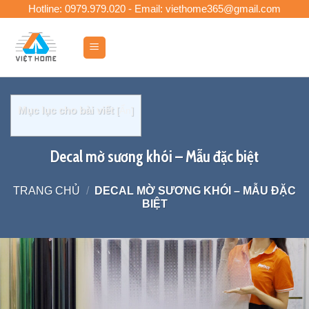
Skip
Hotline: 0979.979.020 - Email: viethome365@gmail.com
to
content
0
Mục lục cho bài viết
[
Ẩn
]
Decal mờ sương khói – Mẫu đặc biệt
TRANG CHỦ
/
DECAL MỜ SƯƠNG KHÓI – MẪU ĐẶC
BIỆT