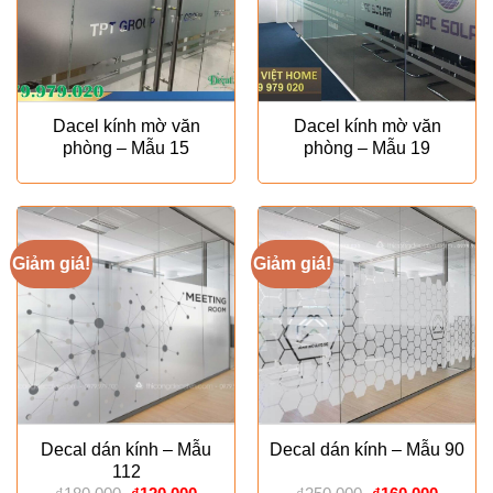
Dacel kính mờ văn
Dacel kính mờ văn
phòng – Mẫu 15
phòng – Mẫu 19
Giảm giá!
Giảm giá!
Decal dán kính – Mẫu
Decal dán kính – Mẫu 90
112
Giá
Giá
Giá
Giá