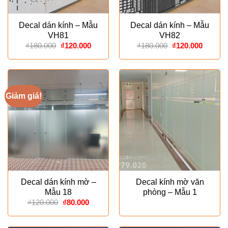
Decal dán kính – Mẫu
Decal dán kính – Mẫu
VH81
VH82
Giá
Giá
Giá
Giá
₫
180.000
₫
120.000
₫
180.000
₫
120.000
gốc
hiện
gốc
hiện
là:
tại
là:
tại
₫180.000.
là:
₫180.000.
là:
₫120.000.
₫120.00
Giảm giá!
Decal dán kính mờ –
Decal kính mờ văn
Mẫu 18
phòng – Mẫu 1
Giá
Giá
₫
120.000
₫
80.000
gốc
hiện
là:
tại
₫120.000.
là: