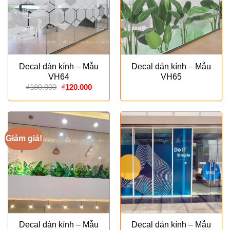
Decal dán kính – Mẫu
Decal dán kính – Mẫu
VH64
VH65
Giá
Giá
₫
180.000
₫
120.000
gốc
hiện
là:
tại
₫180.000.
là:
₫120.000.
Giảm giá!
Decal dán kính – Mẫu
Decal dán kính – Mẫu