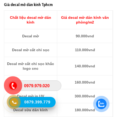
Giá decal mờ dán kính Tphcm
Chất liệu decal mờ dán
Giá decal mờ dán kính văn
kính
phòng/m2
Decal mờ
90.000vnd
Decal mờ cắt chỉ sọc
110.000vnđ
Decal mờ cắt chỉ sọc khắc
140.000vnd
logo cnc
Decal mờ in logo
160.000vnd
0979.979.020
Decal mờ in UV
300.000vnd
0879.399.779
Decal sữa dán kính
180.000vnd