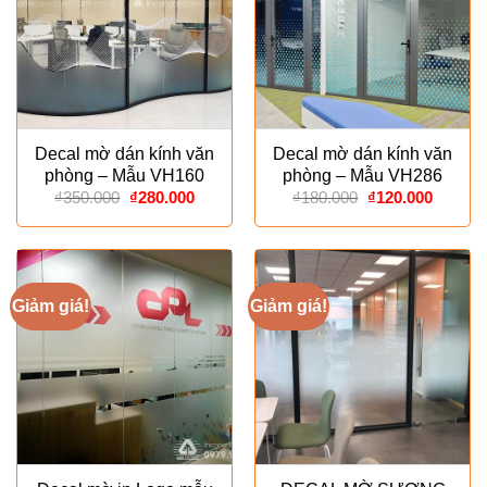
Decal mờ dán kính văn
Decal mờ dán kính văn
phòng – Mẫu VH160
phòng – Mẫu VH286
Giá
Giá
Giá
Giá
₫
350.000
₫
280.000
₫
180.000
₫
120.000
gốc
hiện
gốc
hiện
là:
tại
là:
tại
₫350.000.
là:
₫180.000.
là:
₫280.000.
₫120.00
Giảm giá!
Giảm giá!