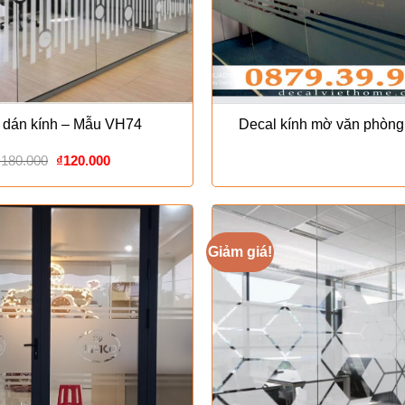
 dán kính – Mẫu VH74
Decal kính mờ văn phòng
Giá
Giá
₫
180.000
₫
120.000
gốc
hiện
là:
tại
₫180.000.
là:
₫120.000.
Giảm giá!