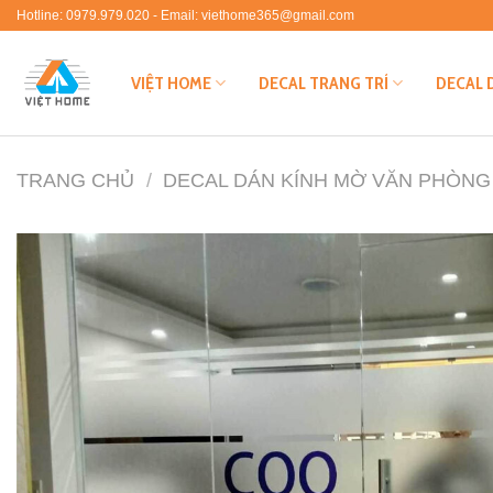
Skip
Hotline: 0979.979.020 - Email: viethome365@gmail.com
to
content
VIỆT HOME
DECAL TRANG TRÍ
DECAL 
TRANG CHỦ
/
DECAL DÁN KÍNH MỜ VĂN PHÒNG