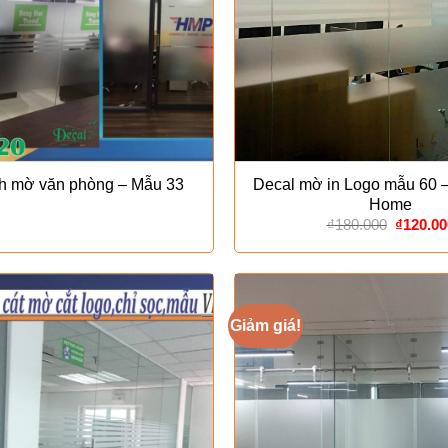
nh mờ văn phòng – Mẫu 33
Decal mờ in Logo mẫu 60 –
Home
Giá
₫
180.000
₫
120.00
gốc
là:
₫180.00
Giảm giá!