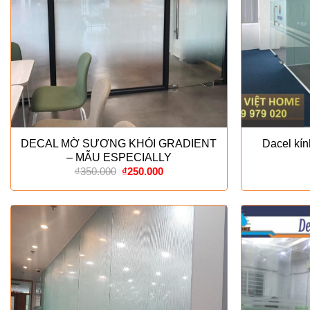
DECAL MỜ SƯƠNG KHÓI GRADIENT
Dacel kí
– MẪU ESPECIALLY
Giá
Giá
₫
350.000
₫
250.000
gốc
hiện
là:
tại
₫350.000.
là:
₫250.000.