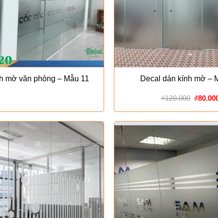
nh mờ văn phòng – Mẫu 11
Decal dán kính mờ – 
Giá
₫
120.000
₫
80.00
gốc
là:
₫120.00