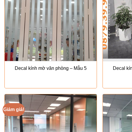
Decal kính mờ văn phòng – Mẫu 5
Decal kí
Giảm giá!