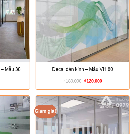
 – Mẫu 38
Decal dán kính – Mẫu VH 80
Giá
Giá
₫
180.000
₫
120.000
gốc
hiện
là:
tại
₫180.000.
là:
₫120.000.
Giảm giá!