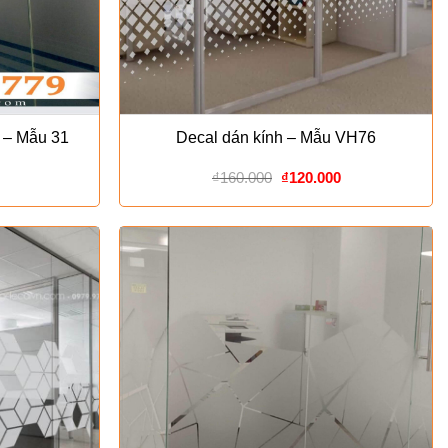
 – Mẫu 31
Decal dán kính – Mẫu VH76
Giá
Giá
₫
160.000
₫
120.000
gốc
hiện
là:
tại
₫160.000.
là:
₫120.000.