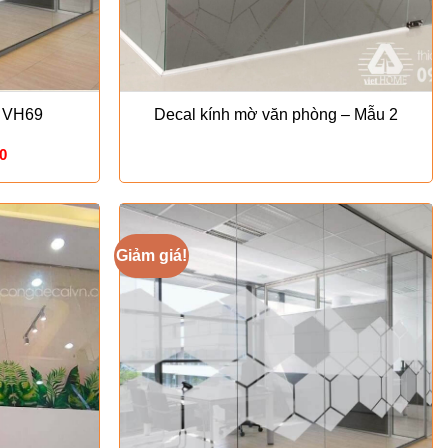
u VH69
Decal kính mờ văn phòng – Mẫu 2
Giá
0
hiện
tại
0.
là:
₫120.000.
Giảm giá!