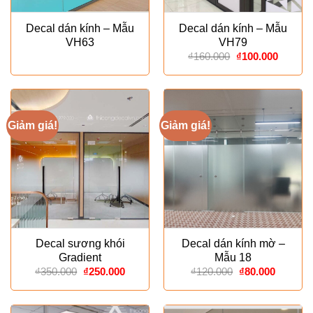
Decal dán kính – Mẫu
Decal dán kính – Mẫu
VH63
VH79
Giá
Giá
₫
160.000
₫
100.000
gốc
hiện
là:
tại
₫160.000.
là:
₫100.00
Giảm giá!
Giảm giá!
Decal sương khói
Decal dán kính mờ –
Gradient
Mẫu 18
Giá
Giá
Giá
Giá
₫
350.000
₫
250.000
₫
120.000
₫
80.000
gốc
hiện
gốc
hiện
là:
tại
là:
tại
₫350.000.
là:
₫120.000.
là:
₫250.000.
₫80.000