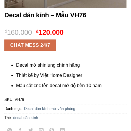
Decal dán kính – Mẫu VH76
Giá
Giá
160.000
120.000
₫
₫
gốc
hiện
là:
tại
CHAT MESS 24/7
₫160.000.
là:
₫120.000.
Decal mờ shinlung chính hãng
Thiết kế by Việt Home Designer
Mẫu cắt cnc lên decal mờ độ bên 10 năm
SKU:
VH76
Danh mục:
Decal dán kính mờ văn phòng
Thẻ:
decal dán kính