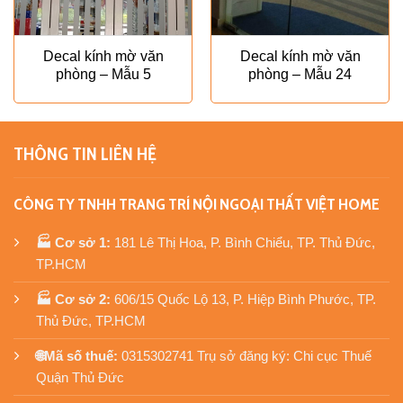
Decal kính mờ văn
Decal kính mờ văn
phòng – Mẫu 5
phòng – Mẫu 24
THÔNG TIN LIÊN HỆ
CÔNG TY TNHH TRANG TRÍ NỘI NGOẠI THẤT VIỆT HOME
🏭 Cơ sở 1:
181 Lê Thị Hoa, P. Bình Chiểu, TP. Thủ Đức,
TP.HCM
🏭 Cơ sở 2:
606/15 Quốc Lộ 13, P. Hiệp Bình Phước, TP.
Thủ Đức, TP.HCM
🌐Mã số thuế:
0315302741 Trụ sở đăng ký: Chi cục Thuế
Quận Thủ Đức