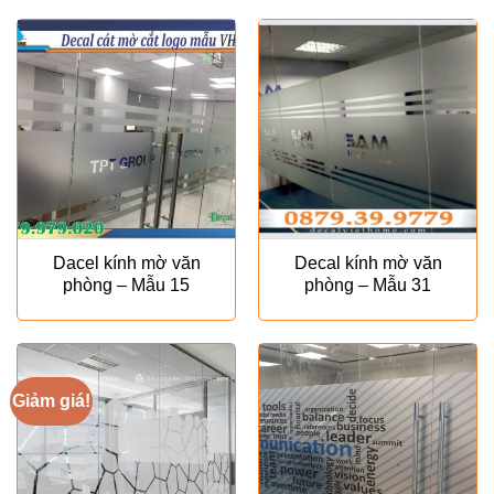
₫180.000.
là:
₫120.00
Dacel kính mờ văn
Decal kính mờ văn
phòng – Mẫu 15
phòng – Mẫu 31
Giảm giá!