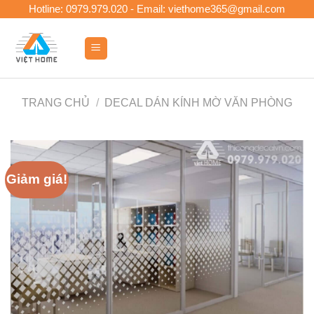
Skip
Hotline: 0979.979.020 - Email: viethome365@gmail.com
to
content
0
TRANG CHỦ
/
DECAL DÁN KÍNH MỜ VĂN PHÒNG
Giảm giá!