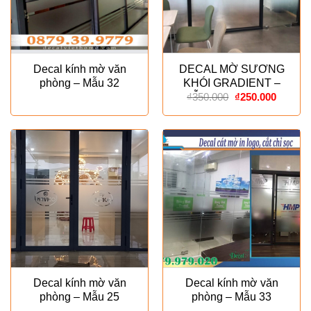
Decal kính mờ văn
DECAL MỜ SƯƠNG
phòng – Mẫu 32
KHÓI GRADIENT –
Giá
Giá
MẪU ESPECIALLY
₫
350.000
₫
250.000
gốc
hiện
là:
tại
₫350.000.
là:
₫250.00
Decal kính mờ văn
Decal kính mờ văn
phòng – Mẫu 25
phòng – Mẫu 33