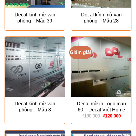
Decal kính mờ văn
Decal kính mờ văn
phòng – Mẫu 39
phòng – Mẫu 28
Giảm giá!
Decal kính mờ văn
Decal mờ in Logo mẫu
phòng – Mẫu 8
60 – Decal Việt Home
Giá
Giá
₫
180.000
₫
120.000
gốc
hiện
là:
tại
₫180.000.
là:
₫120.00