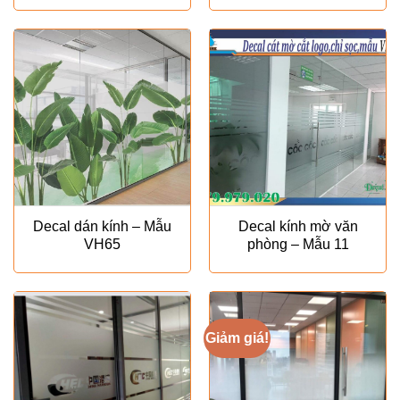
là:
tại
₫180.000.
là:
₫120.000.
Decal dán kính – Mẫu
Decal kính mờ văn
VH65
phòng – Mẫu 11
Giảm giá!