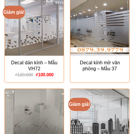
Giảm giá!
Decal dán kính – Mẫu
Decal kính mờ văn
VH72
phòng – Mẫu 37
Giá
Giá
₫
120.000
₫
100.000
gốc
hiện
là:
tại
₫120.000.
là:
₫100.000.
Giảm giá!