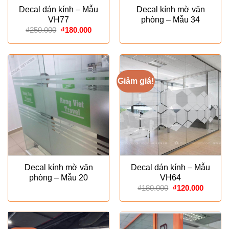
Decal dán kính – Mẫu
Decal kính mờ văn
VH77
phòng – Mẫu 34
Giá
Giá
₫
250.000
₫
180.000
gốc
hiện
là:
tại
₫250.000.
là:
₫180.000.
Giảm giá!
Decal kính mờ văn
Decal dán kính – Mẫu
phòng – Mẫu 20
VH64
Giá
Giá
₫
180.000
₫
120.000
gốc
hiện
là:
tại
₫180.000.
là:
₫120.00