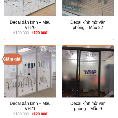
Decal dán kính – Mẫu
Decal kính mờ văn
VH70
phòng – Mẫu 22
Giá
Giá
₫
180.000
₫
120.000
gốc
hiện
là:
tại
₫180.000.
là:
₫120.000.
Giảm giá!
Decal dán kính – Mẫu
Decal kính mờ văn
VH71
phòng – Mẫu 9
Giá
Giá
₫
180.000
₫
120.000
gốc
hiện