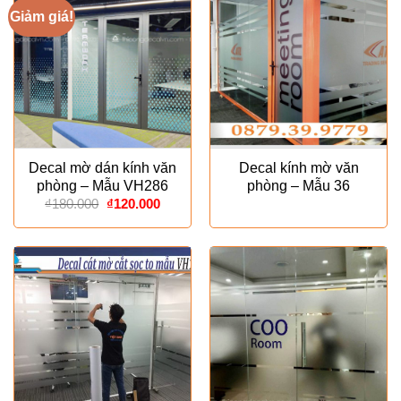
Giảm giá!
Decal mờ dán kính văn
Decal kính mờ văn
phòng – Mẫu VH286
phòng – Mẫu 36
Giá
Giá
₫
180.000
₫
120.000
gốc
hiện
là:
tại
₫180.000.
là:
₫120.000.