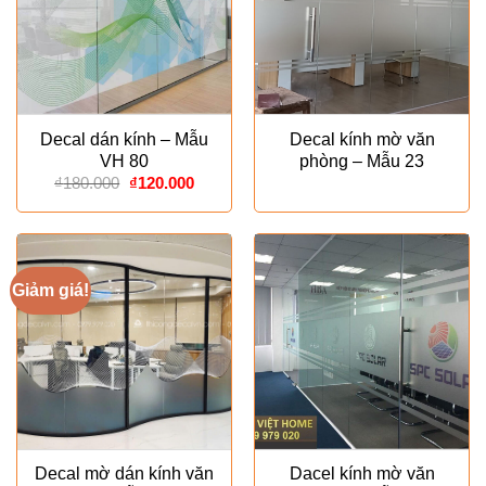
Decal dán kính – Mẫu
Decal kính mờ văn
VH 80
phòng – Mẫu 23
Giá
Giá
₫
180.000
₫
120.000
gốc
hiện
là:
tại
₫180.000.
là:
₫120.000.
Giảm giá!
Decal mờ dán kính văn
Dacel kính mờ văn