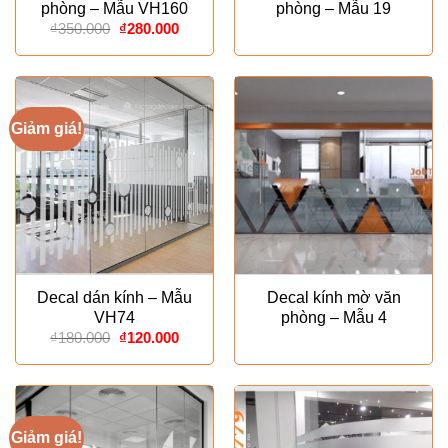
phòng – Mẫu VH160
phòng – Mẫu 19
Giá
Giá
₫
350.000
₫
280.000
gốc
hiện
là:
tại
₫350.000.
là:
₫280.000.
Giảm giá!
Decal dán kính – Mẫu
Decal kính mờ văn
VH74
phòng – Mẫu 4
Giá
Giá
₫
180.000
₫
120.000
gốc
hiện
là:
tại
₫180.000.
là:
₫120.000.
Giảm giá!