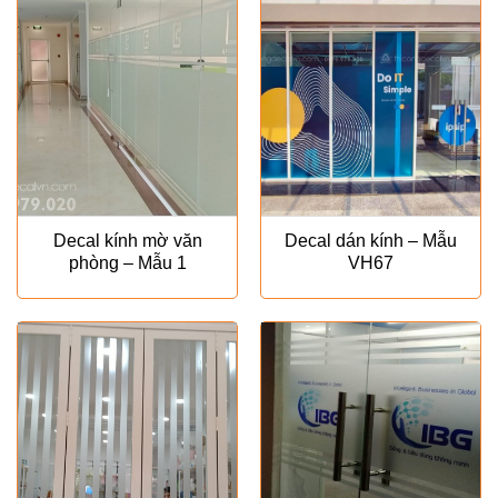
₫120.000.
Decal kính mờ văn
Decal dán kính – Mẫu
phòng – Mẫu 1
VH67