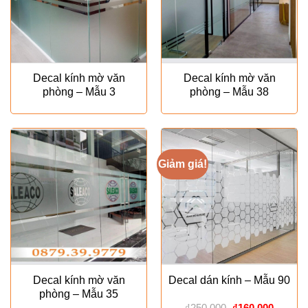
Decal kính mờ văn
Decal kính mờ văn
phòng – Mẫu 3
phòng – Mẫu 38
Giảm giá!
Decal kính mờ văn
Decal dán kính – Mẫu 90
phòng – Mẫu 35
Giá
Giá
₫
250.000
₫
160.000