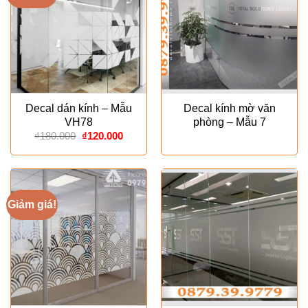
Decal dán kính – Mẫu
Decal kính mờ văn
VH78
phòng – Mẫu 7
Giá
Giá
₫
180.000
₫
120.000
gốc
hiện
là:
tại
₫180.000.
là:
₫120.000.
Giảm giá!