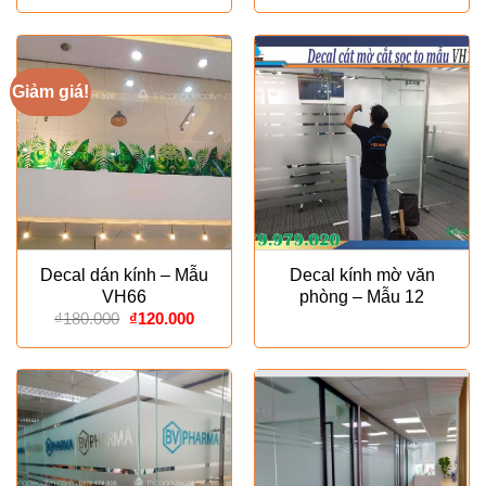
Giảm giá!
Decal dán kính – Mẫu
Decal kính mờ văn
VH66
phòng – Mẫu 12
Giá
Giá
₫
180.000
₫
120.000
gốc
hiện
là:
tại
₫180.000.
là:
₫120.000.