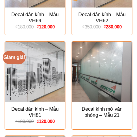
Decal dán kính – Mẫu
Decal dán kính – Mẫu
VH69
VH62
Giá
Giá
Giá
Giá
₫
180.000
₫
120.000
₫
350.000
₫
280.000
gốc
hiện
gốc
hiện
là:
tại
là:
tại
₫180.000.
là:
₫350.000.
là:
₫120.000.
₫280.00
Giảm giá!
Decal dán kính – Mẫu
Decal kính mờ văn
VH81
phòng – Mẫu 21
Giá
Giá
₫
180.000
₫
120.000
gốc
hiện
là:
tại
₫180.000.
là: