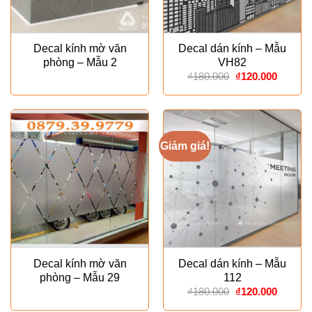
Decal kính mờ văn
Decal dán kính – Mẫu
phòng – Mẫu 2
VH82
Giá
Giá
₫
180.000
₫
120.000
gốc
hiện
là:
tại
₫180.000.
là:
₫120.00
Giảm giá!
Decal kính mờ văn
Decal dán kính – Mẫu
phòng – Mẫu 29
112
Giá
Giá
₫
180.000
₫
120.000
gốc
hiện
là:
tại