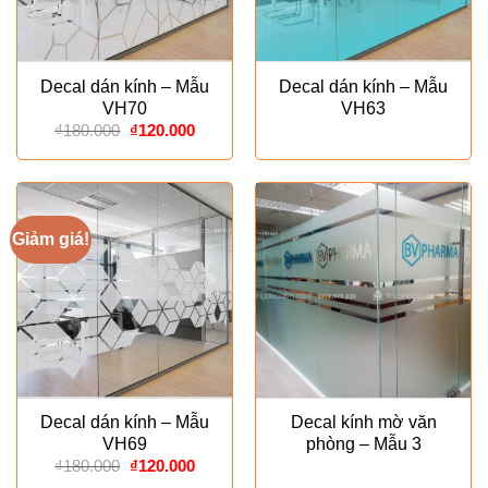
Decal dán kính – Mẫu
Decal dán kính – Mẫu
VH70
VH63
Giá
Giá
₫
180.000
₫
120.000
gốc
hiện
là:
tại
₫180.000.
là:
₫120.000.
Giảm giá!
Decal dán kính – Mẫu
Decal kính mờ văn
VH69
phòng – Mẫu 3
Giá
Giá
₫
180.000
₫
120.000
gốc
hiện