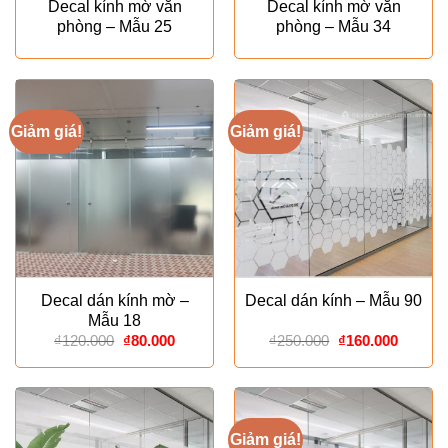
Decal kính mờ văn
Decal kính mờ văn
phòng – Mẫu 25
phòng – Mẫu 34
Giảm giá!
Giảm giá!
Decal dán kính mờ –
Decal dán kính – Mẫu 90
Mẫu 18
Giá
Giá
Giá
Giá
₫
120.000
₫
80.000
₫
250.000
₫
160.000
gốc
hiện
gốc
hiện
là:
tại
là:
tại
₫120.000.
là:
₫250.000.
là:
₫80.000.
₫160.00
Giảm giá!