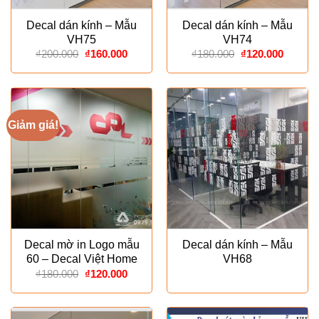
Decal dán kính – Mẫu
Decal dán kính – Mẫu
VH75
VH74
Giá
Giá
Giá
Giá
₫
200.000
₫
160.000
₫
180.000
₫
120.000
gốc
hiện
gốc
hiện
là:
tại
là:
tại
₫200.000.
là:
₫180.000.
là:
₫160.000.
₫120.00
Giảm giá!
Decal mờ in Logo mẫu
Decal dán kính – Mẫu
60 – Decal Việt Home
VH68
Giá
Giá
₫
180.000
₫
120.000
gốc
hiện
là:
tại
₫180.000.
là:
₫120.000.