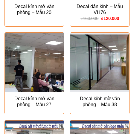
Decal kính mờ văn
Decal dán kính – Mẫu
phòng – Mẫu 20
VH76
Giá
Giá
₫
160.000
₫
120.000
gốc
hiện
là:
tại
₫160.000.
là:
₫120.00
Decal kính mờ văn
Decal kính mờ văn
phòng – Mẫu 27
phòng – Mẫu 38