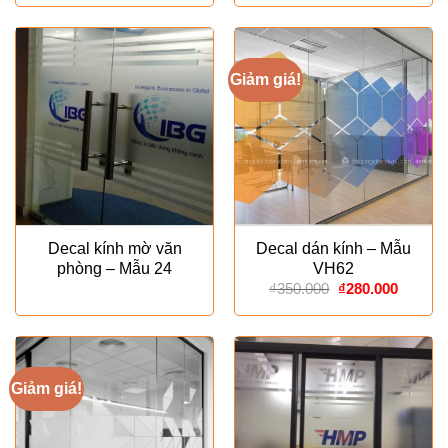
là:
tại
₫180.000.
là:
₫120.000.
Giảm giá!
Decal kính mờ văn
Decal dán kính – Mẫu
phòng – Mẫu 24
VH62
Giá
Giá
₫
350.000
₫
280.000
gốc
hiện
là:
tại
₫350.000.
là:
₫280.00
Giảm giá!