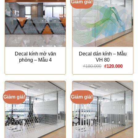
Giảm giá!
Decal kính mờ văn
Decal dán kính – Mẫu
phòng – Mẫu 4
VH 80
Giá
Giá
₫
180.000
₫
120.000
gốc
hiện
là:
tại
₫180.000.
là:
₫120.00
Giảm giá!
Giảm giá!