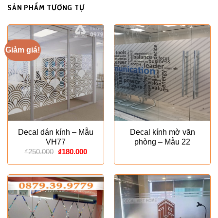
SẢN PHẨM TƯƠNG TỰ
Giảm giá!
Decal dán kính – Mẫu
Decal kính mờ văn
VH77
phòng – Mẫu 22
Giá
Giá
₫
250.000
₫
180.000
gốc
hiện
là:
tại
₫250.000.
là:
₫180.000.