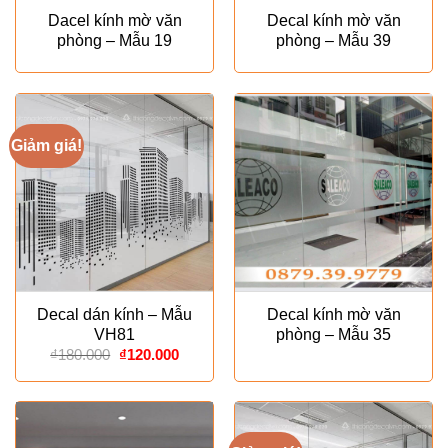
Dacel kính mờ văn
Decal kính mờ văn
phòng – Mẫu 19
phòng – Mẫu 39
Giảm giá!
Decal dán kính – Mẫu
Decal kính mờ văn
VH81
phòng – Mẫu 35
Giá
Giá
₫
180.000
₫
120.000
gốc
hiện
là:
tại
₫180.000.
là:
₫120.000.