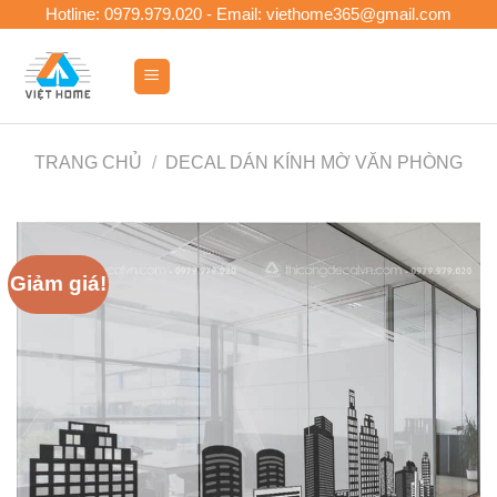
Skip
Hotline: 0979.979.020 - Email: viethome365@gmail.com
to
content
0
TRANG CHỦ
/
DECAL DÁN KÍNH MỜ VĂN PHÒNG
Giảm giá!