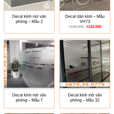
Decal kính mờ văn
Decal dán kính – Mẫu
phòng – Mẫu 2
VH73
Giá
Giá
₫
180.000
₫
120.000
gốc
hiện
là:
tại
₫180.000.
là:
₫120.00
Decal kính mờ văn
Decal kính mờ văn
phòng – Mẫu 7
phòng – Mẫu 32