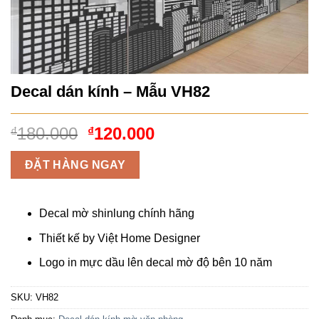
Decal dán kính – Mẫu VH82
Giá
Giá
180.000
120.000
₫
₫
gốc
hiện
là:
tại
ĐẶT HÀNG NGAY
₫180.000.
là:
₫120.000.
Decal mờ shinlung chính hãng
Thiết kế by Việt Home Designer
Logo in mực dầu lên decal mờ độ bên 10 năm
SKU:
VH82