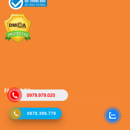
FACEBOOK
0979.979.020
0879.399.779