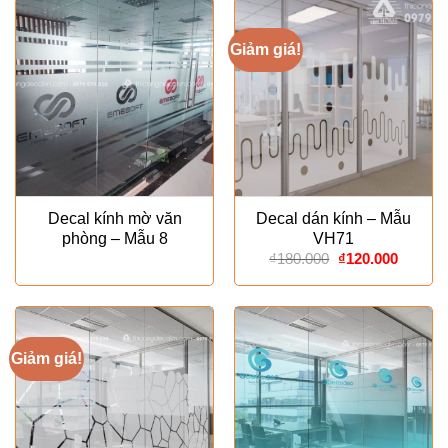
Giảm giá!
Decal kính mờ văn
Decal dán kính – Mẫu
phòng – Mẫu 8
VH71
Giá
Giá
₫
180.000
₫
120.000
gốc
hiện
là:
tại
₫180.000.
là:
₫120.00
Giảm giá!