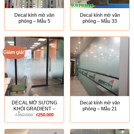
Decal kính mờ văn
Decal kính mờ văn
phòng – Mẫu 5
phòng – Mẫu 33
Giảm giá!
DECAL MỜ SƯƠNG
Decal kính mờ văn
KHÓI GRADIENT –
phòng – Mẫu 21
Giá
Giá
MẪU ESPECIALLY
₫
350.000
₫
250.000
gốc
hiện
là:
tại
₫350.000.
là:
₫250.000.