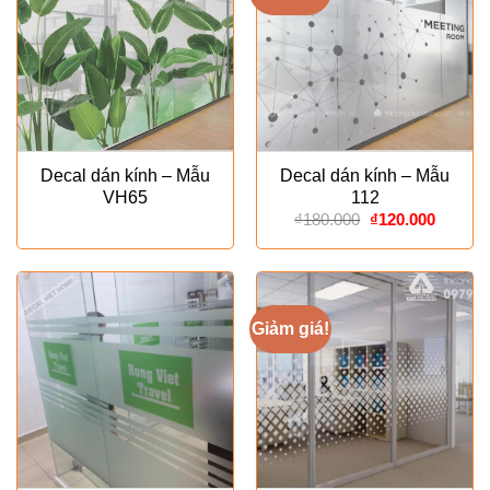
Decal dán kính – Mẫu
Decal dán kính – Mẫu
VH65
112
Giá
Giá
₫
180.000
₫
120.000
gốc
hiện
là:
tại
₫180.000.
là:
₫120.00
Giảm giá!