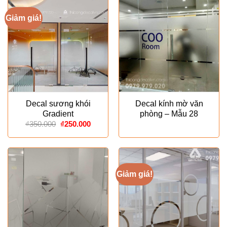
Giảm giá!
Decal sương khói
Decal kính mờ văn
Gradient
phòng – Mẫu 28
Giá
Giá
₫
350.000
₫
250.000
gốc
hiện
là:
tại
₫350.000.
là:
₫250.000.
Giảm giá!