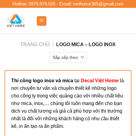
Skip
Hotline: 0979.979.020 - Email: viethome365@gmail.com
to
content
0
TRANG CHỦ
/
LOGO MICA – LOGO INOX
Thi công logo inox và mica
tại
Decal Việt Home
là
nơi chuyên tư vấn và chuyên thiết kế những logo
cho công ty trong việc quảng cáo với nhiều chất liệu
như mica, inox,… chúng tôi luôn mang đến cho bạn
dịch vụ chất lượng và giá cả phù hợp với thị trường
nhất là đối với những khách hàng có nhu cầu thiết
kế, in ấn tạo ra ấn phẩm.