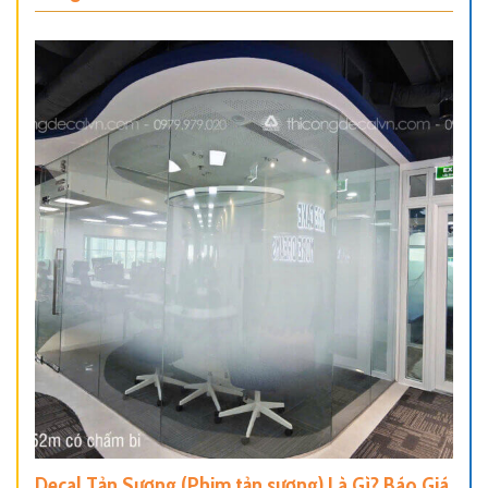
Decal Tản Sương (Phim tản sương) Là Gì? Báo Giá