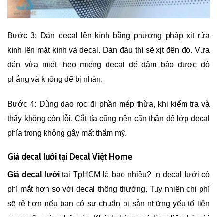
Bước 3: Dán decal lên kính bằng phương pháp xịt rửa
kính lên mặt kính và decal. Dán đâu thì sẽ xịt đến đó. Vừa
dán vừa miết theo miếng decal để đảm bảo được độ
phẳng và không để bị nhăn.
Bước 4: Dùng dao rọc đi phần mép thừa, khi kiểm tra và
thấy không còn lỗi. Cắt tỉa cũng nên cẩn thận để lớp decal
phía trong không gây mất thẩm mỹ.
Giá decal lưới tại Decal Việt Home
Giá decal lưới
tại TpHCM là bao nhiêu? In decal lưới có
phí mắt hơn so với decal thông thường. Tuy nhiên chi phí
sẽ rẻ hơn nếu bạn có sự chuẩn bị sẵn những yếu tố liên