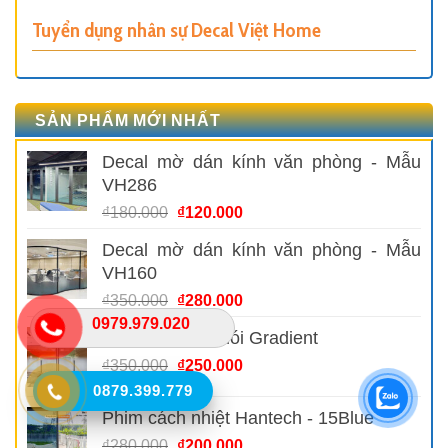
Tuyển dụng nhân sự Decal Việt Home
SẢN PHẨM MỚI NHẤT
Decal mờ dán kính văn phòng - Mẫu
VH286
Giá
Giá
₫
180.000
₫
120.000
gốc
hiện
Decal mờ dán kính văn phòng - Mẫu
là:
tại
VH160
₫180.000.
là:
₫120.000.
Giá
Giá
₫
350.000
₫
280.000
gốc
hiện
0979.979.020
Decal sương khói Gradient
là:
tại
₫350.000.
là:
Giá
Giá
₫
350.000
₫
250.000
₫280.000.
gốc
hiện
0879.399.779
là:
tại
Phim cách nhiệt Hantech - 15Blue
₫350.000.
là:
Giá
Giá
₫
280.000
₫
200.000