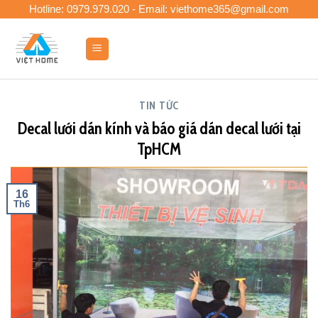
Skip
Hotline: 0979.979.020 - Email: viethome365@gmail.com
to
content
0
TIN TỨC
Decal lưới dán kính và báo giá dán decal lưới tại
TpHCM
16
Th6