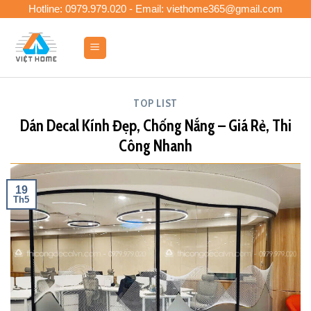
Skip
Hotline: 0979.979.020 - Email: viethome365@gmail.com
to
content
0
TOP LIST
Dán Decal Kính Đẹp, Chống Nắng – Giá Rẻ, Thi
Công Nhanh
19
Th5