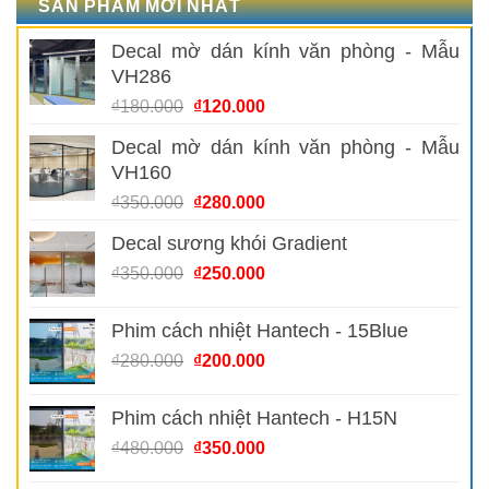
SẢN PHẨM MỚI NHẤT
Decal mờ dán kính văn phòng - Mẫu
VH286
Giá
Giá
₫
180.000
₫
120.000
gốc
hiện
Decal mờ dán kính văn phòng - Mẫu
là:
tại
VH160
₫180.000.
là:
₫120.000.
Giá
Giá
₫
350.000
₫
280.000
gốc
hiện
Decal sương khói Gradient
là:
tại
₫350.000.
là:
Giá
Giá
₫
350.000
₫
250.000
₫280.000.
gốc
hiện
là:
tại
Phim cách nhiệt Hantech - 15Blue
₫350.000.
là:
Giá
Giá
₫
280.000
₫
200.000
₫250.000.
gốc
hiện
là:
tại
Phim cách nhiệt Hantech - H15N
₫280.000.
là:
Giá
Giá
₫
480.000
₫
350.000
₫200.000.
gốc
hiện