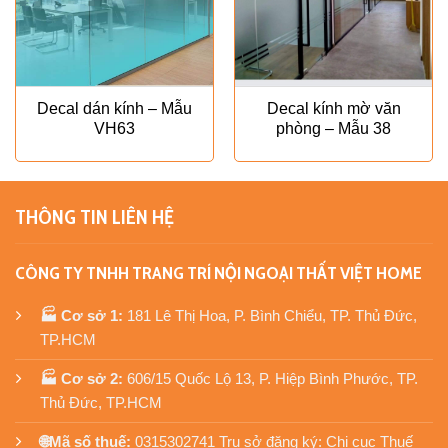
Decal dán kính – Mẫu
Decal kính mờ văn
VH63
phòng – Mẫu 38
THÔNG TIN LIÊN HỆ
CÔNG TY TNHH TRANG TRÍ NỘI NGOẠI THẤT VIỆT HOME
🏭 Cơ sở 1:
181 Lê Thị Hoa, P. Bình Chiểu, TP. Thủ Đức,
TP.HCM
🏭 Cơ sở 2:
606/15 Quốc Lộ 13, P. Hiệp Bình Phước, TP.
Thủ Đức, TP.HCM
🌐Mã số thuế:
0315302741 Trụ sở đăng ký: Chi cục Thuế