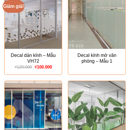
Giảm giá!
Decal dán kính – Mẫu
Decal kính mờ văn
VH72
phòng – Mẫu 1
Giá
Giá
₫
120.000
₫
100.000
gốc
hiện
là:
tại
₫120.000.
là:
₫100.000.