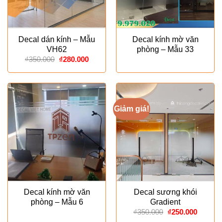
Decal dán kính – Mẫu
Decal kính mờ văn
VH62
phòng – Mẫu 33
Giá
Giá
₫
350.000
₫
280.000
gốc
hiện
là:
tại
₫350.000.
là:
₫280.000.
Giảm giá!
Decal kính mờ văn
Decal sương khói
phòng – Mẫu 6
Gradient
Giá
Giá
₫
350.000
₫
250.000
gốc
hiện