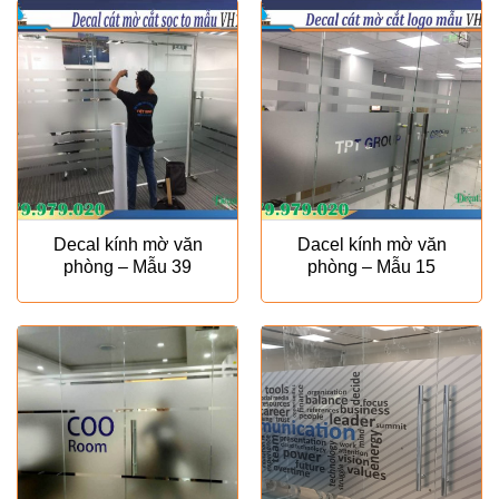
₫120.00
Decal kính mờ văn
Dacel kính mờ văn
phòng – Mẫu 39
phòng – Mẫu 15