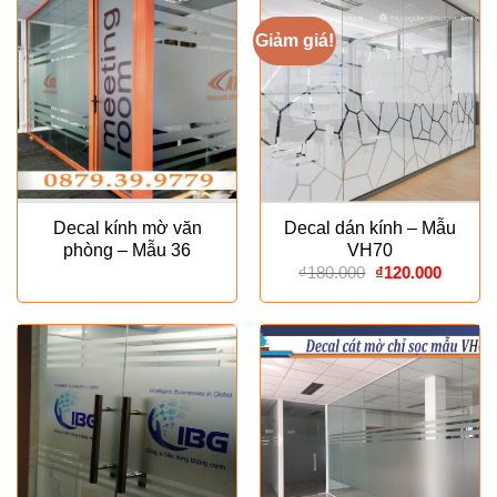
Giảm giá!
Decal kính mờ văn
Decal dán kính – Mẫu
phòng – Mẫu 36
VH70
Giá
Giá
₫
180.000
₫
120.000
gốc
hiện
là:
tại
₫180.000.
là:
₫120.00