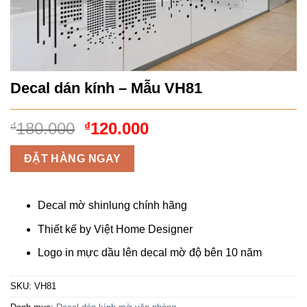
Decal dán kính – Mẫu VH81
Giá
Giá
180.000
120.000
₫
₫
gốc
hiện
là:
tại
ĐẶT HÀNG NGAY
₫180.000.
là:
₫120.000.
Decal mờ shinlung chính hãng
Thiết kế by Việt Home Designer
Logo in mực dầu lên decal mờ độ bên 10 năm
SKU:
VH81