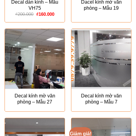
Decal dán kính – Mẫu
Dacel kính mờ văn
VH75
phòng – Mẫu 19
Giá
Giá
₫
200.000
₫
160.000
gốc
hiện
là:
tại
₫200.000.
là:
₫160.000.
Decal kính mờ văn
Decal kính mờ văn
phòng – Mẫu 27
phòng – Mẫu 7
Giảm giá!