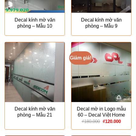
Decal kính mờ văn
Decal kính mờ văn
phòng – Mẫu 10
phòng – Mẫu 9
Giảm giá!
Decal kính mờ văn
Decal mờ in Logo mẫu
phòng – Mẫu 21
60 – Decal Việt Home
Giá
Giá
₫
180.000
₫
120.000
gốc
hiện
là:
tại
₫180.000.
là: