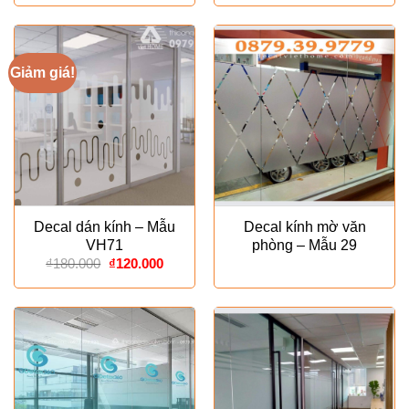
là:
tại
₫350.000.
là:
₫250.00
Giảm giá!
Decal dán kính – Mẫu
Decal kính mờ văn
VH71
phòng – Mẫu 29
Giá
Giá
₫
180.000
₫
120.000
gốc
hiện
là:
tại
₫180.000.
là:
₫120.000.