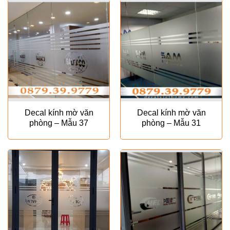
₫100.000.
₫120.00
Decal kính mờ văn
Decal kính mờ văn
phòng – Mẫu 37
phòng – Mẫu 31