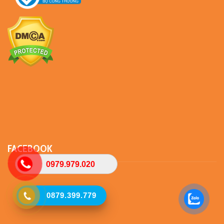
FACEBOOK
0979.979.020
0879.399.779