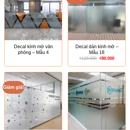
Decal kính mờ văn
Decal dán kính mờ –
phòng – Mẫu 4
Mẫu 18
Giá
Giá
₫
120.000
₫
80.000
gốc
hiện
là:
tại
₫120.000.
là:
₫80.000
Giảm giá!