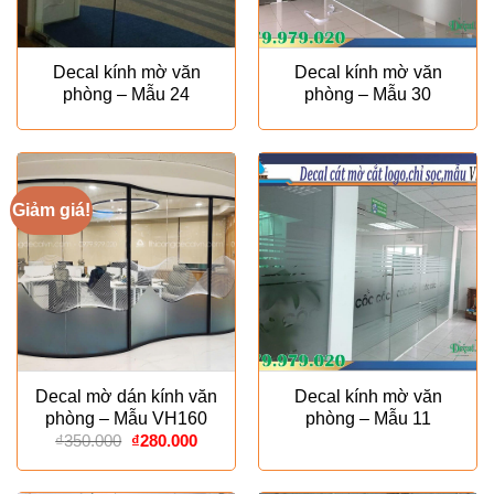
Decal kính mờ văn
Decal kính mờ văn
phòng – Mẫu 24
phòng – Mẫu 30
Giảm giá!
Decal mờ dán kính văn
Decal kính mờ văn
phòng – Mẫu VH160
phòng – Mẫu 11
Giá
Giá
₫
350.000
₫
280.000
gốc
hiện
là:
tại
₫350.000.
là: