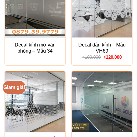
Decal kính mờ văn
Decal dán kính – Mẫu
phòng – Mẫu 34
VH69
Giá
Giá
₫
180.000
₫
120.000
gốc
hiện
là:
tại
₫180.000.
là:
₫120.00
Giảm giá!