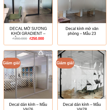
DECAL MỜ SƯƠNG
Decal kính mờ văn
KHÓI GRADIENT –
phòng – Mẫu 23
Giá
Giá
MẪU ESPECIALLY
₫
350.000
₫
250.000
gốc
hiện
là:
tại
₫350.000.
là:
₫250.000.
Giảm giá!
Giảm giá!
Decal dán kính – Mẫu
Decal dán kính – Mẫu
VH76
VH78