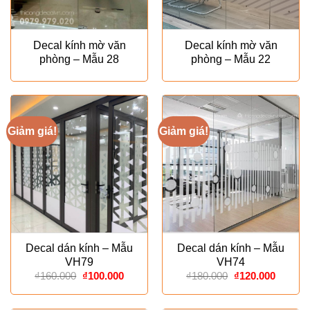
Decal kính mờ văn
Decal kính mờ văn
phòng – Mẫu 28
phòng – Mẫu 22
Giảm giá!
Giảm giá!
Decal dán kính – Mẫu
Decal dán kính – Mẫu
VH79
VH74
Giá
Giá
Giá
Giá
₫
160.000
₫
100.000
₫
180.000
₫
120.000
gốc
hiện
gốc
hiện
là:
tại
là:
tại
₫160.000.
là:
₫180.000.
là: