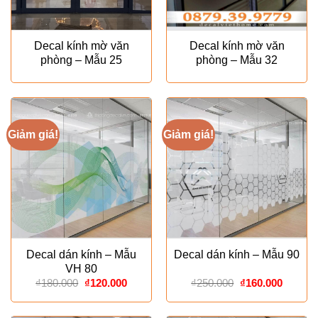
Decal kính mờ văn
Decal kính mờ văn
phòng – Mẫu 25
phòng – Mẫu 32
Giảm giá!
Giảm giá!
Decal dán kính – Mẫu
Decal dán kính – Mẫu 90
VH 80
Giá
Giá
Giá
Giá
₫
180.000
₫
120.000
₫
250.000
₫
160.000
gốc
hiện
gốc
hiện
là:
tại
là:
tại
₫180.000.
là:
₫250.000.
là: