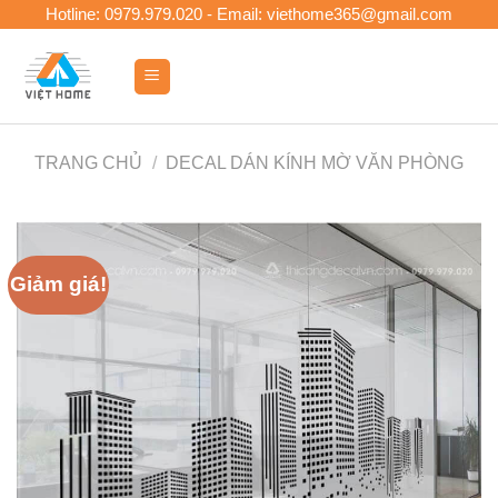
Skip
Hotline: 0979.979.020 - Email: viethome365@gmail.com
to
content
0
TRANG CHỦ
/
DECAL DÁN KÍNH MỜ VĂN PHÒNG
Giảm giá!