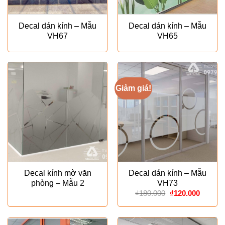
Decal dán kính – Mẫu
Decal dán kính – Mẫu
VH67
VH65
Giảm giá!
Decal kính mờ văn
Decal dán kính – Mẫu
phòng – Mẫu 2
VH73
Giá
Giá
₫
180.000
₫
120.000
gốc
hiện
là:
tại
₫180.000.
là:
₫120.00