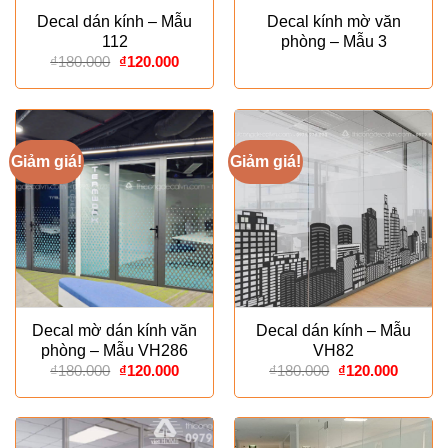
Decal dán kính – Mẫu
Decal kính mờ văn
112
phòng – Mẫu 3
Giá
Giá
₫
180.000
₫
120.000
gốc
hiện
là:
tại
₫180.000.
là:
₫120.000.
Giảm giá!
Giảm giá!
Decal mờ dán kính văn
Decal dán kính – Mẫu
phòng – Mẫu VH286
VH82
Giá
Giá
Giá
Giá
₫
180.000
₫
120.000
₫
180.000
₫
120.000
gốc
hiện
gốc
hiện
là:
tại
là:
tại
₫180.000.
là:
₫180.000.
là:
₫120.000.
₫120.00