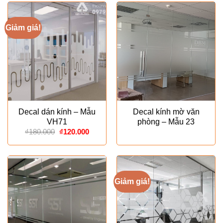
₫350.000.
là:
₫280.000.
Giảm giá!
Decal dán kính – Mẫu
Decal kính mờ văn
VH71
phòng – Mẫu 23
Giá
Giá
₫
180.000
₫
120.000
gốc
hiện
là:
tại
₫180.000.
là:
₫120.000.
Giảm giá!