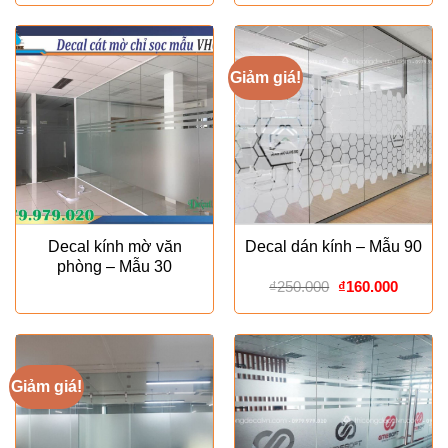
là:
tại
₫180.000.
là:
₫120.00
Giảm giá!
Decal kính mờ văn
Decal dán kính – Mẫu 90
phòng – Mẫu 30
Giá
Giá
₫
250.000
₫
160.000
gốc
hiện
là:
tại
₫250.000.
là:
₫160.00
Giảm giá!