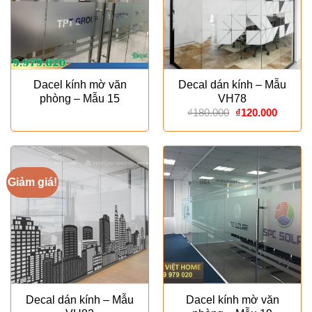
Dacel kính mờ văn
Decal dán kính – Mẫu
phòng – Mẫu 15
VH78
Giá
Giá
₫
180.000
₫
120.000
gốc
hiện
là:
tại
₫180.000.
là:
₫120.00
Giảm giá!
Decal dán kính – Mẫu
Dacel kính mờ văn