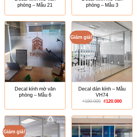
phòng – Mẫu 21
phòng – Mẫu 3
Giảm giá!
Decal kính mờ văn
Decal dán kính – Mẫu
phòng – Mẫu 6
VH74
Giá
Giá
₫
180.000
₫
120.000
gốc
hiện
là:
tại
₫180.000.
là:
₫120.00
Giảm giá!