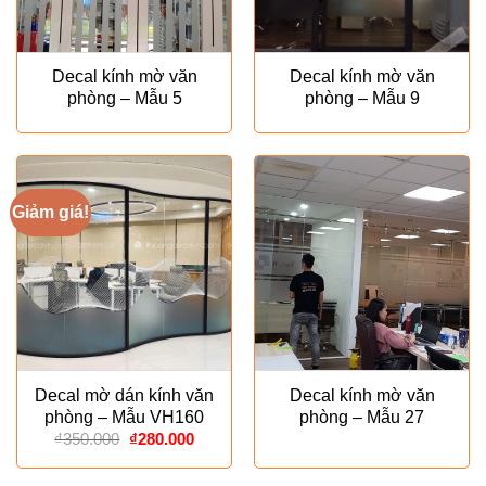
Decal kính mờ văn
Decal kính mờ văn
phòng – Mẫu 5
phòng – Mẫu 9
Giảm giá!
Decal mờ dán kính văn
Decal kính mờ văn
phòng – Mẫu VH160
phòng – Mẫu 27
Giá
Giá
₫
350.000
₫
280.000
gốc
hiện
là:
tại