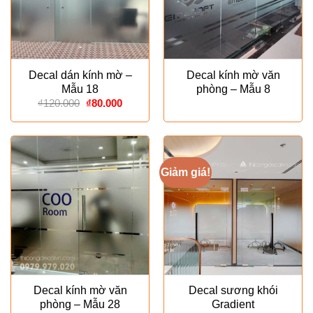
Decal dán kính mờ –
Decal kính mờ văn
Mẫu 18
phòng – Mẫu 8
Giá
Giá
₫
120.000
₫
80.000
gốc
hiện
là:
tại
₫120.000.
là:
₫80.000.
Giảm giá!
Decal kính mờ văn
Decal sương khói
phòng – Mẫu 28
Gradient