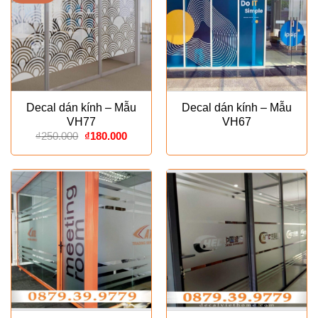
Decal dán kính – Mẫu
Decal dán kính – Mẫu
VH77
VH67
Giá
Giá
₫
250.000
₫
180.000
gốc
hiện
là:
tại
₫250.000.
là:
₫180.000.