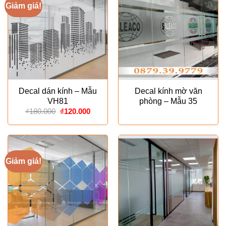
Giảm giá!
Decal dán kính – Mẫu
Decal kính mờ văn
VH81
phòng – Mẫu 35
Giá
Giá
₫
180.000
₫
120.000
gốc
hiện
là:
tại
₫180.000.
là:
₫120.000.
Giảm giá!