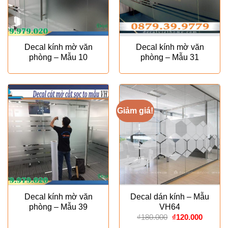
Decal kính mờ văn
Decal kính mờ văn
phòng – Mẫu 10
phòng – Mẫu 31
Giảm giá!
Decal kính mờ văn
Decal dán kính – Mẫu
phòng – Mẫu 39
VH64
Giá
Giá
₫
180.000
₫
120.000
gốc
hiện