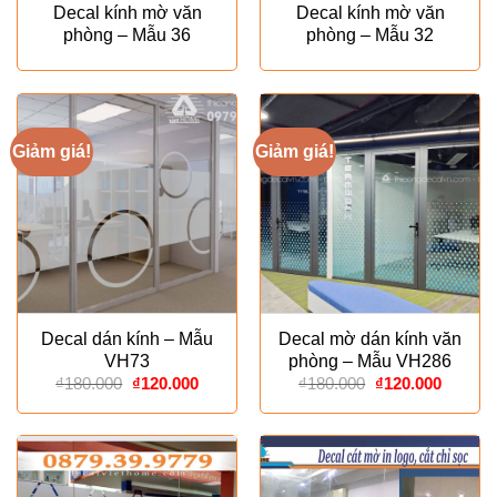
Decal kính mờ văn
Decal kính mờ văn
phòng – Mẫu 36
phòng – Mẫu 32
Giảm giá!
Giảm giá!
Decal dán kính – Mẫu
Decal mờ dán kính văn
VH73
phòng – Mẫu VH286
Giá
Giá
Giá
Giá
₫
180.000
₫
120.000
₫
180.000
₫
120.000
gốc
hiện
gốc
hiện
là:
tại
là:
tại
₫180.000.
là:
₫180.000.
là:
₫120.000.
₫120.00