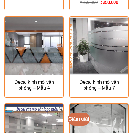
Giá
Giá
₫
350.000
₫
250.000
gốc
hiện
là:
tại
₫350.000.
là:
₫250.00
Decal kính mờ văn
Decal kính mờ văn
phòng – Mẫu 4
phòng – Mẫu 7
Giảm giá!