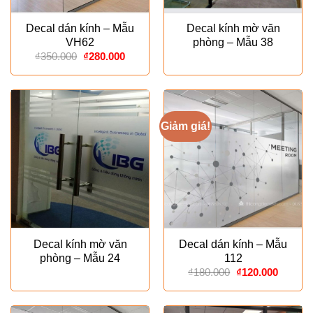
Decal dán kính – Mẫu
Decal kính mờ văn
VH62
phòng – Mẫu 38
Giá
Giá
₫
350.000
₫
280.000
gốc
hiện
là:
tại
₫350.000.
là:
₫280.000.
Giảm giá!
Decal kính mờ văn
Decal dán kính – Mẫu
phòng – Mẫu 24
112
Giá
Giá
₫
180.000
₫
120.000
gốc
hiện
là:
tại
₫180.000.
là: