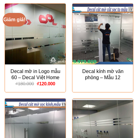
Giảm giá!
Decal mờ in Logo mẫu
Decal kính mờ văn
60 – Decal Việt Home
phòng – Mẫu 12
Giá
Giá
₫
180.000
₫
120.000
gốc
hiện
là:
tại
₫180.000.
là:
₫120.000.