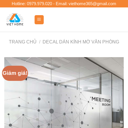
Skip
Hotline: 0979.979.020 - Email: viethome365@gmail.com
to
content
0
TRANG CHỦ
/
DECAL DÁN KÍNH MỜ VĂN PHÒNG
Giảm giá!