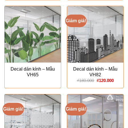
Giảm giá!
Decal dán kính – Mẫu
Decal dán kính – Mẫu
VH65
VH82
Giá
Giá
₫
180.000
₫
120.000
gốc
hiện
là:
tại
₫180.000.
là:
₫120.00
Giảm giá!
Giảm giá!