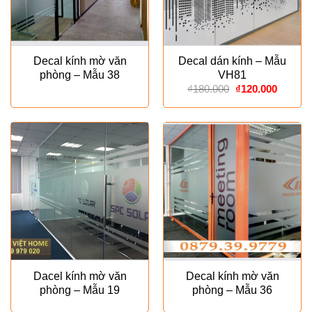
Decal kính mờ văn
Decal dán kính – Mẫu
phòng – Mẫu 38
VH81
Giá
Giá
₫
180.000
₫
120.000
gốc
hiện
là:
tại
₫180.000.
là:
₫120.00
Dacel kính mờ văn
Decal kính mờ văn
phòng – Mẫu 19
phòng – Mẫu 36