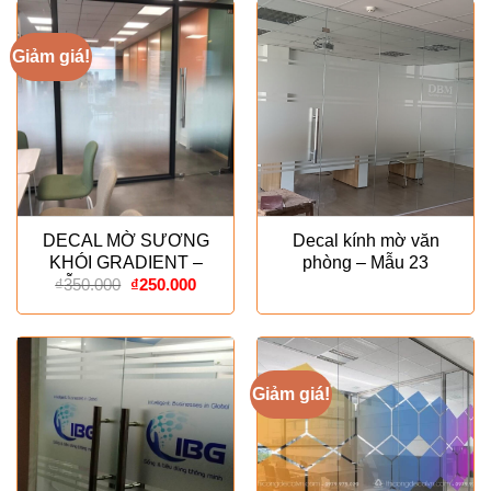
₫120.00
Giảm giá!
DECAL MỜ SƯƠNG
Decal kính mờ văn
KHÓI GRADIENT –
phòng – Mẫu 23
Giá
Giá
MẪU ESPECIALLY
₫
350.000
₫
250.000
gốc
hiện
là:
tại
₫350.000.
là:
₫250.000.
Giảm giá!