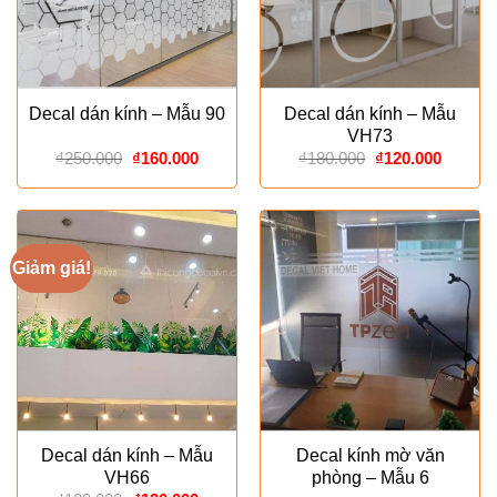
Decal dán kính – Mẫu 90
Decal dán kính – Mẫu
VH73
Giá
Giá
Giá
Giá
₫
250.000
₫
160.000
₫
180.000
₫
120.000
gốc
hiện
gốc
hiện
là:
tại
là:
tại
₫250.000.
là:
₫180.000.
là:
₫160.000.
₫120.00
Giảm giá!
Decal dán kính – Mẫu
Decal kính mờ văn
VH66
phòng – Mẫu 6