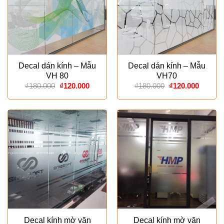
Decal dán kính – Mẫu
Decal dán kính – Mẫu
VH 80
VH70
Giá
Giá
Giá
Giá
₫
180.000
₫
120.000
₫
180.000
₫
120.000
gốc
hiện
gốc
hiện
là:
tại
là:
tại
₫180.000.
là:
₫180.000.
là:
₫120.000.
₫120.00
Decal kính mờ văn
Decal kính mờ văn