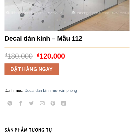
Decal dán kính – Mẫu 112
Giá
Giá
180.000
120.000
₫
₫
gốc
hiện
là:
tại
ĐẶT HÀNG NGAY
₫180.000.
là:
₫120.000.
Danh mục:
Decal dán kính mờ văn phòng
SẢN PHẨM TƯƠNG TỰ