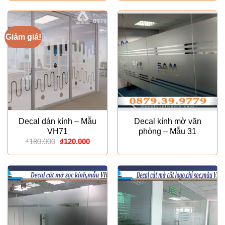
Giảm giá!
Decal dán kính – Mẫu
Decal kính mờ văn
VH71
phòng – Mẫu 31
Giá
Giá
₫
180.000
₫
120.000
gốc
hiện
là:
tại
₫180.000.
là:
₫120.000.