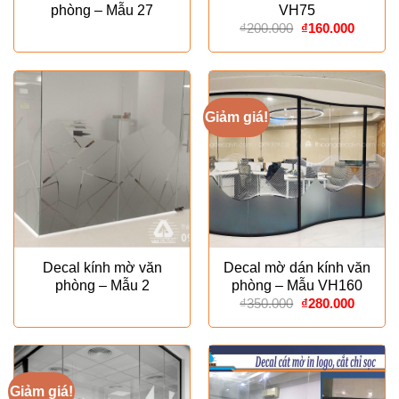
phòng – Mẫu 27
VH75
Giá
Giá
₫
200.000
₫
160.000
gốc
hiện
là:
tại
₫200.000.
là:
₫160.00
Giảm giá!
Decal kính mờ văn
Decal mờ dán kính văn
phòng – Mẫu 2
phòng – Mẫu VH160
Giá
Giá
₫
350.000
₫
280.000
gốc
hiện
là:
tại
₫350.000.
là:
₫280.00
Giảm giá!