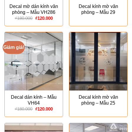
Decal mờ dán kính văn
Decal kính mờ văn
phòng – Mẫu VH286
phòng – Mẫu 29
Giá
Giá
₫
180.000
₫
120.000
gốc
hiện
là:
tại
₫180.000.
là:
₫120.000.
Giảm giá!
Decal dán kính – Mẫu
Decal kính mờ văn
VH64
phòng – Mẫu 25
Giá
Giá
₫
180.000
₫
120.000
gốc
hiện
là:
tại
₫180.000.
là:
₫120.000.