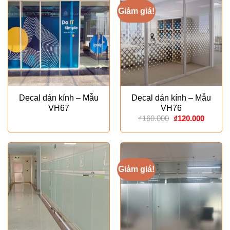
Giảm giá!
Decal dán kính – Mẫu
Decal dán kính – Mẫu
VH67
VH76
Giá
Giá
₫
160.000
₫
120.000
gốc
hiện
là:
tại
₫160.000.
là:
₫120.00
Giảm giá!