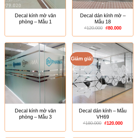
Decal kính mờ văn
Decal dán kính mờ –
phòng – Mẫu 1
Mẫu 18
Giá
Giá
₫
120.000
₫
80.000
gốc
hiện
là:
tại
₫120.000.
là:
₫80.000
Giảm giá!
Decal kính mờ văn
Decal dán kính – Mẫu
phòng – Mẫu 3
VH69
Giá
Giá
₫
180.000
₫
120.000
gốc
hiện
là:
tại
₫180.000.
là: