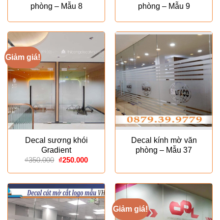
phòng – Mẫu 8
phòng – Mẫu 9
Giảm giá!
Decal sương khói
Decal kính mờ văn
Gradient
phòng – Mẫu 37
Giá
Giá
₫
350.000
₫
250.000
gốc
hiện
là:
tại
₫350.000.
là:
₫250.000.
Giảm giá!