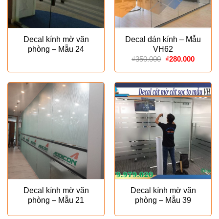
Decal kính mờ văn
Decal dán kính – Mẫu
phòng – Mẫu 24
VH62
Giá
Giá
₫
350.000
₫
280.000
gốc
hiện
là:
tại
₫350.000.
là:
₫280.00
Decal kính mờ văn
Decal kính mờ văn
phòng – Mẫu 21
phòng – Mẫu 39