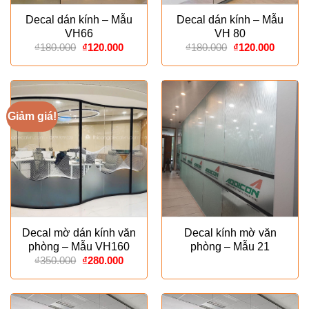
Decal dán kính – Mẫu
Decal dán kính – Mẫu
VH66
VH 80
Giá
Giá
Giá
Giá
₫
180.000
₫
120.000
₫
180.000
₫
120.000
gốc
hiện
gốc
hiện
là:
tại
là:
tại
₫180.000.
là:
₫180.000.
là:
₫120.000.
₫120.00
Giảm giá!
Decal mờ dán kính văn
Decal kính mờ văn
phòng – Mẫu VH160
phòng – Mẫu 21
Giá
Giá
₫
350.000
₫
280.000
gốc
hiện
là:
tại
₫350.000.
là:
₫280.000.