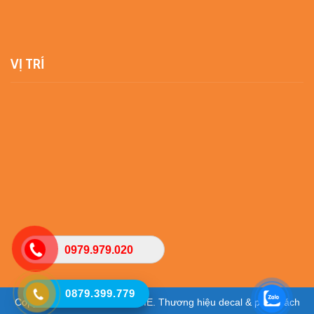
VỊ TRÍ
0979.979.020
0879.399.779
Copyright © 2025 - VIETHOME. Thương hiệu decal & phim cách