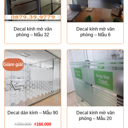
Decal kính mờ văn
Decal kính mờ văn
phòng – Mẫu 32
phòng – Mẫu 6
Giảm giá!
Decal dán kính – Mẫu 90
Decal kính mờ văn
phòng – Mẫu 20
Giá
Giá
₫
250.000
₫
160.000