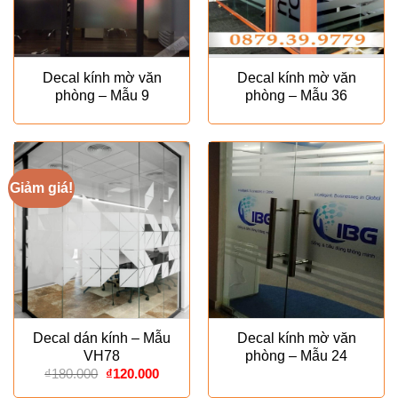
Decal kính mờ văn
Decal kính mờ văn
phòng – Mẫu 9
phòng – Mẫu 36
Giảm giá!
Decal dán kính – Mẫu
Decal kính mờ văn
VH78
phòng – Mẫu 24
Giá
Giá
₫
180.000
₫
120.000
gốc
hiện