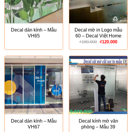
Decal dán kính – Mẫu
Decal mờ in Logo mẫu
VH65
60 – Decal Việt Home
Giá
Giá
₫
180.000
₫
120.000
gốc
hiện
là:
tại
₫180.000.
là:
₫120.00
Decal dán kính – Mẫu
Decal kính mờ văn
VH67
phòng – Mẫu 39