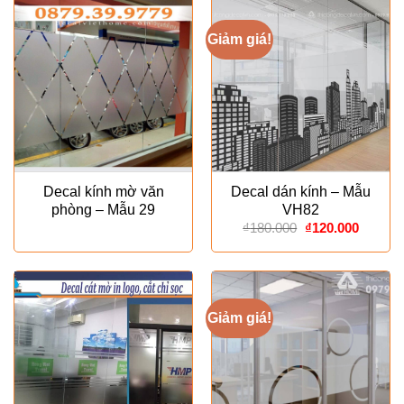
Giảm giá!
Decal kính mờ văn
Decal dán kính – Mẫu
phòng – Mẫu 29
VH82
Giá
Giá
₫
180.000
₫
120.000
gốc
hiện
là:
tại
₫180.000.
là:
₫120.00
Giảm giá!