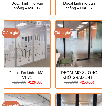
Decal kính mờ văn
Decal kính mờ văn
phòng – Mẫu 12
phòng – Mẫu 37
Giảm giá!
Giảm giá!
Decal dán kính – Mẫu
DECAL MỜ SƯƠNG
VH71
KHÓI GRADIENT –
Giá
Giá
Giá
Giá
MẪU ESPECIALLY
₫
180.000
₫
120.000
₫
350.000
₫
250.000
gốc
hiện
gốc
hiện
là:
tại
là:
tại
₫180.000.
là:
₫350.000.
là:
₫120.000.
₫250.00
Giảm giá!