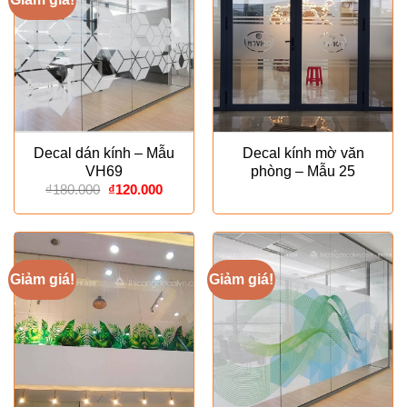
Decal dán kính – Mẫu
Decal kính mờ văn
VH69
phòng – Mẫu 25
Giá
Giá
₫
180.000
₫
120.000
gốc
hiện
là:
tại
₫180.000.
là:
₫120.000.
Giảm giá!
Giảm giá!