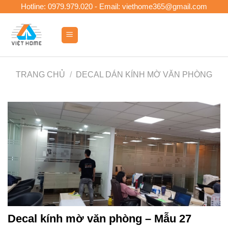
Skip
Hotline: 0979.979.020 - Email: viethome365@gmail.com
to
content
0
TRANG CHỦ
/
DECAL DÁN KÍNH MỜ VĂN PHÒNG
Decal kính mờ văn phòng – Mẫu 27