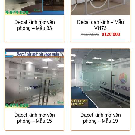
Decal kính mờ văn
Decal dán kính – Mẫu
phòng – Mẫu 33
VH73
Giá
Giá
₫
180.000
₫
120.000
gốc
hiện
là:
tại
₫180.000.
là:
₫120.00
Dacel kính mờ văn
Dacel kính mờ văn
phòng – Mẫu 15
phòng – Mẫu 19