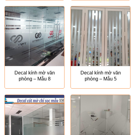
là:
tại
là:
tại
₫160.000.
là:
₫180.000.
là:
₫120.000.
₫120.00
Decal kính mờ văn
Decal kính mờ văn
phòng – Mẫu 8
phòng – Mẫu 5