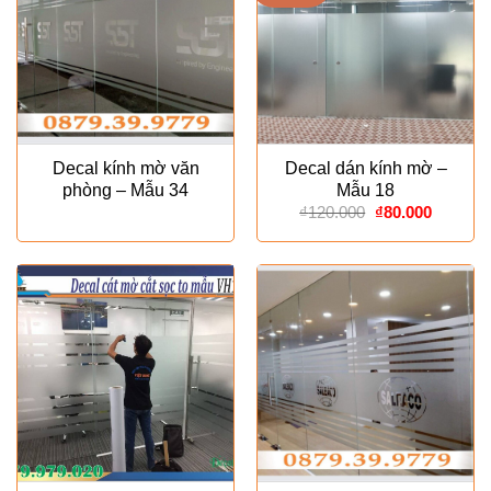
Decal kính mờ văn
Decal dán kính mờ –
phòng – Mẫu 34
Mẫu 18
Giá
Giá
₫
120.000
₫
80.000
gốc
hiện
là:
tại
₫120.000.
là:
₫80.000