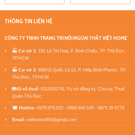
gốc
hiện
là:
tại
₫250.000.
là:
₫160.000.
THÔNG TIN LIÊN HỆ
CÔNG TY TNHH TRANG TRÍ NỘI NGOẠI THẤT VIỆT HOME
🏭 Cơ sở 1:
181 Lê Thị Hoa, P. Bình Chiểu, TP. Thủ Đức,
TP.HCM
🏭 Cơ sở 2:
606/15 Quốc Lộ 13, P. Hiệp Bình Phước, TP.
Thủ Đức, TP.HCM
🌐Mã số thuế:
0315302741 Trụ sở đăng ký: Chi cục Thuế
Quận Thủ Đức
☎ Hotline:
0979.979.020 - 0986 600 539 - 0879 39 9779
Email:
viethome365@gmail.com