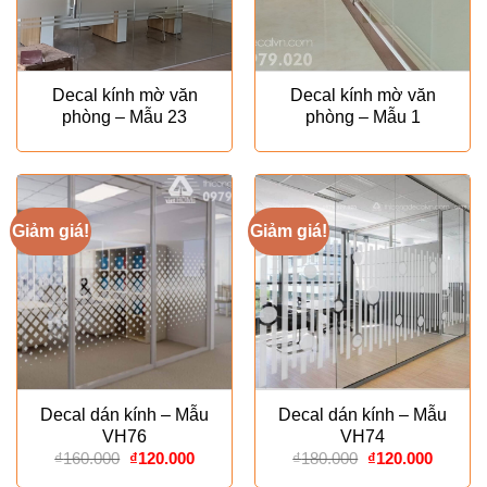
Decal kính mờ văn
Decal kính mờ văn
phòng – Mẫu 23
phòng – Mẫu 1
Giảm giá!
Giảm giá!
Decal dán kính – Mẫu
Decal dán kính – Mẫu
VH76
VH74
Giá
Giá
Giá
Giá
₫
160.000
₫
120.000
₫
180.000
₫
120.000
gốc
hiện
gốc
hiện