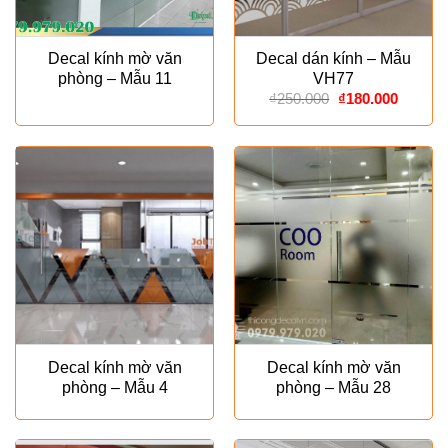
Decal kính mờ văn
Decal dán kính – Mẫu
phòng – Mẫu 11
VH77
Giá
Giá
₫
250.000
₫
180.000
gốc
hiện
là:
tại
₫250.000.
là:
₫180.00
Decal kính mờ văn
Decal kính mờ văn
phòng – Mẫu 4
phòng – Mẫu 28