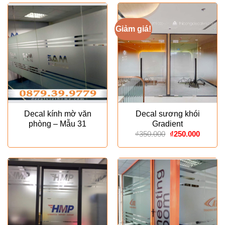
Giảm giá!
Decal kính mờ văn
Decal sương khói
phòng – Mẫu 31
Gradient
Giá
Giá
₫
350.000
₫
250.000
gốc
hiện
là:
tại
₫350.000.
là:
₫250.00