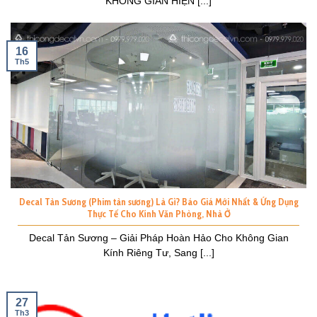
KHÔNG GIAN HIỆN [...]
16
Th5
Decal Tản Sương (Phim tản sương) Là Gì? Báo Giá Mới Nhất & Ứng Dụng
Thực Tế Cho Kính Văn Phòng, Nhà Ở
Decal Tản Sương – Giải Pháp Hoàn Hảo Cho Không Gian
Kính Riêng Tư, Sang [...]
27
Th3