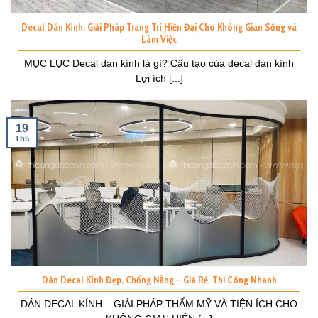
Decal Dán Kính: Giải Pháp Trang Trí Hiện Đại Cho Không Gian Sống và
Làm Việc
MỤC LỤC Decal dán kính là gì? Cấu tạo của decal dán kính
Lợi ích [...]
19
Th5
Dán Decal Kính Đẹp, Chống Nắng – Giá Rẻ, Thi Công Nhanh
DÁN DECAL KÍNH – GIẢI PHÁP THẨM MỸ VÀ TIỆN ÍCH CHO