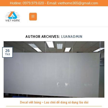
Skip
Hotline: 0979.979.020 - Email: viethome365@gmail.com
to
content
0
AUTHOR ARCHIVES:
LUANADMIN
26
Th3
Decal viết bảng – Lau chùi dễ dàng sử dụng lâu dài