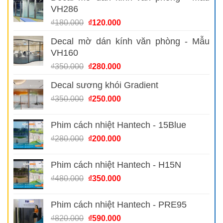
VH286
Giá
Giá
₫
180.000
₫
120.000
gốc
hiện
Decal mờ dán kính văn phòng - Mẫu
là:
tại
VH160
₫180.000.
là:
₫120.000.
Giá
Giá
₫
350.000
₫
280.000
gốc
hiện
Decal sương khói Gradient
là:
tại
₫350.000.
là:
Giá
Giá
₫
350.000
₫
250.000
₫280.000.
gốc
hiện
là:
tại
Phim cách nhiệt Hantech - 15Blue
₫350.000.
là:
Giá
Giá
₫
280.000
₫
200.000
₫250.000.
gốc
hiện
là:
tại
Phim cách nhiệt Hantech - H15N
₫280.000.
là:
Giá
Giá
₫
480.000
₫
350.000
₫200.000.
gốc
hiện
là:
tại
Phim cách nhiệt Hantech - PRE95
₫480.000.
là:
Giá
Giá
₫
820.000
₫
590.000
₫350.000.