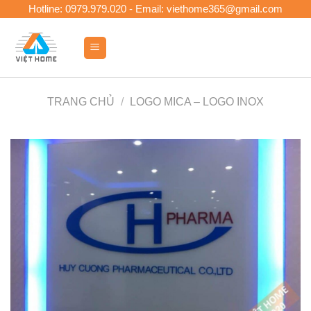
Skip
Hotline: 0979.979.020 - Email: viethome365@gmail.com
to
content
0
TRANG CHỦ
/
LOGO MICA – LOGO INOX