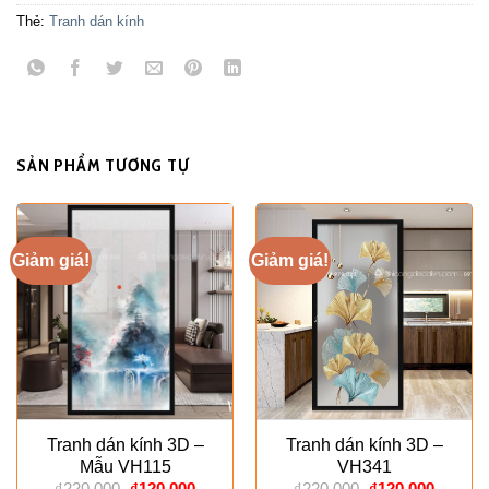
Thẻ:
Tranh dán kính
SẢN PHẨM TƯƠNG TỰ
Giảm giá!
Giảm giá!
Tranh dán kính 3D –
Tranh dán kính 3D –
Mẫu VH115
VH341
Giá
Giá
Giá
Giá
₫
220.000
₫
120.000
₫
220.000
₫
120.000