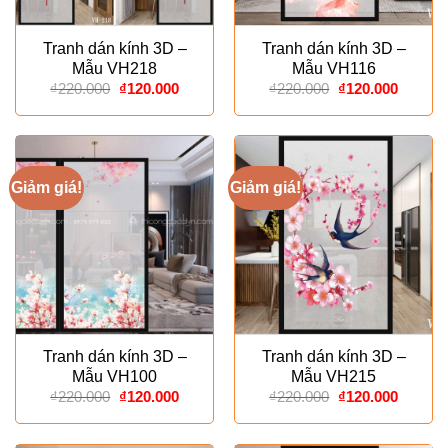
Tranh dán kính 3D –
Tranh dán kính 3D –
Mẫu VH218
Mẫu VH116
Giá
Giá
Giá
Giá
₫
220.000
₫
120.000
₫
220.000
₫
120.000
gốc
hiện
gốc
hiện
là:
tại
là:
tại
₫220.000.
là:
₫220.000.
là:
₫120.000.
₫120.00
Giảm giá!
Giảm giá!
Tranh dán kính 3D –
Tranh dán kính 3D –
Mẫu VH100
Mẫu VH215
Giá
Giá
Giá
Giá
₫
220.000
₫
120.000
₫
220.000
₫
120.000
gốc
hiện
gốc
hiện
là:
tại
là:
tại
₫220.000.
là:
₫220.000.
là: