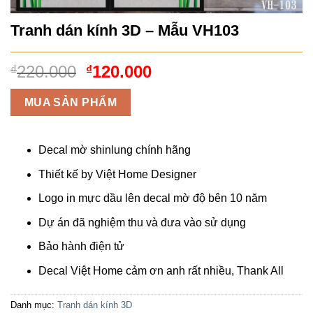
Tranh dán kính 3D – Mẫu VH103
Giá
Giá
220.000
120.000
₫
₫
gốc
hiện
là:
tại
MUA SẢN PHẨM
₫220.000.
là:
₫120.000.
Decal mờ shinlung chính hãng
Thiết kế by Việt Home Designer
Logo in mực dầu lên decal mờ độ bên 10 năm
Dự án đã nghiệm thu và đưa vào sử dụng
Bảo hành điện tử
Decal Việt Home cảm ơn anh rất nhiều, Thank All
Danh mục:
Tranh dán kính 3D