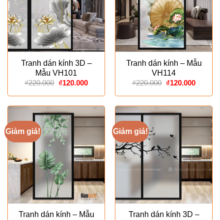
Tranh dán kính 3D –
Tranh dán kính – Mẫu
Mẫu VH101
VH114
Giá
Giá
Giá
Giá
₫
220.000
₫
120.000
₫
220.000
₫
120.000
gốc
hiện
gốc
hiện
là:
tại
là:
tại
₫220.000.
là:
₫220.000.
là:
₫120.000.
₫120.00
Giảm giá!
Giảm giá!
Tranh dán kính – Mẫu
Tranh dán kính 3D –