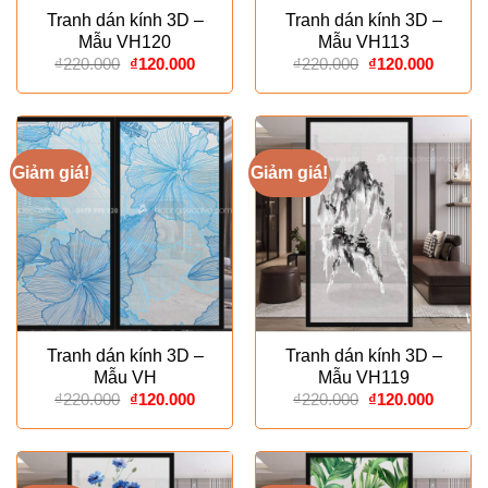
Tranh dán kính 3D –
Tranh dán kính 3D –
Mẫu VH120
Mẫu VH113
Giá
Giá
Giá
Giá
₫
220.000
₫
120.000
₫
220.000
₫
120.000
gốc
hiện
gốc
hiện
là:
tại
là:
tại
₫220.000.
là:
₫220.000.
là:
₫120.000.
₫120.00
Giảm giá!
Giảm giá!
Tranh dán kính 3D –
Tranh dán kính 3D –
Mẫu VH
Mẫu VH119
Giá
Giá
Giá
Giá
₫
220.000
₫
120.000
₫
220.000
₫
120.000
gốc
hiện
gốc
hiện
là:
tại
là:
tại
₫220.000.
là:
₫220.000.
là:
₫120.000.
₫120.00