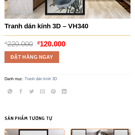
Tranh dán kính 3D – VH340
Giá
Giá
220.000
120.000
₫
₫
gốc
hiện
là:
tại
ĐẶT HÀNG NGAY
₫220.000.
là:
₫120.000.
Danh mục:
Tranh dán kính 3D
SẢN PHẨM TƯƠNG TỰ