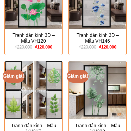
Tranh dán kính 3D –
Tranh dán kính 3D –
Mẫu VH120
Mẫu VH146
Giá
Giá
Giá
Giá
₫
220.000
₫
120.000
₫
220.000
₫
120.000
gốc
hiện
gốc
hiện
là:
tại
là:
tại
₫220.000.
là:
₫220.000.
là:
₫120.000.
₫120.00
Giảm giá!
Giảm giá!
Tranh dán kính – Mẫu
Tranh dán kính – Mẫu