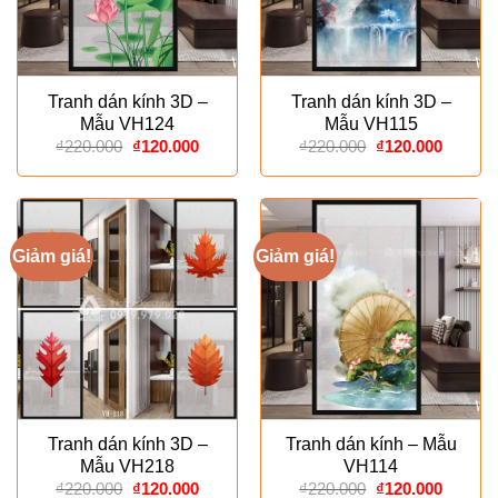
Tranh dán kính 3D –
Tranh dán kính 3D –
Mẫu VH124
Mẫu VH115
Giá
Giá
Giá
Giá
₫
220.000
₫
120.000
₫
220.000
₫
120.000
gốc
hiện
gốc
hiện
là:
tại
là:
tại
₫220.000.
là:
₫220.000.
là:
₫120.000.
₫120.00
Giảm giá!
Giảm giá!
Tranh dán kính 3D –
Tranh dán kính – Mẫu
Mẫu VH218
VH114
Giá
Giá
Giá
Giá
₫
220.000
₫
120.000
₫
220.000
₫
120.000