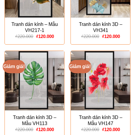
Tranh dán kính – Mẫu
Tranh dán kính 3D –
VH217-1
VH341
Giá
Giá
Giá
Giá
₫
220.000
₫
120.000
₫
220.000
₫
120.000
gốc
hiện
gốc
hiện
là:
tại
là:
tại
₫220.000.
là:
₫220.000.
là:
₫120.000.
₫120.00
Giảm giá!
Giảm giá!
Tranh dán kính 3D –
Tranh dán kính 3D –
Mẫu VH113
Mẫu VH147
Giá
Giá
Giá
Giá
₫
220.000
₫
120.000
₫
220.000
₫
120.000
gốc
hiện
gốc
hiện