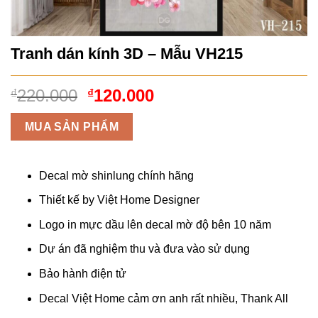
Tranh dán kính 3D – Mẫu VH215
Giá
Giá
220.000
120.000
₫
₫
gốc
hiện
là:
tại
MUA SẢN PHẨM
₫220.000.
là:
₫120.000.
Decal mờ shinlung chính hãng
Thiết kế by Việt Home Designer
Logo in mực dầu lên decal mờ độ bên 10 năm
Dự án đã nghiệm thu và đưa vào sử dụng
Bảo hành điện tử
Decal Việt Home cảm ơn anh rất nhiều, Thank All