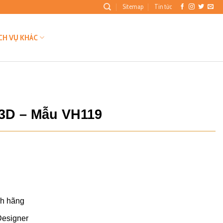
Sitemap
Tin tức
CH VỤ KHÁC
 3D – Mẫu VH119
Giá
hiện
tại
.
là:
₫120.000.
nh hãng
Designer