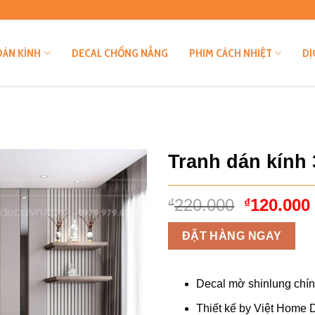
DÁN KÍNH
DECAL CHỐNG NẮNG
PHIM CÁCH NHIỆT
DỊ
Tranh dán kính
Giá
220.000
120.000
₫
₫
gốc
là:
ĐẶT HÀNG NGAY
₫220.000
Decal mờ shinlung chí
Thiết kế by Việt Home 