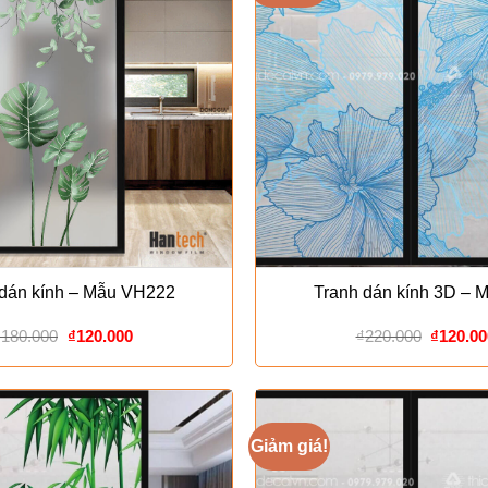
 dán kính – Mẫu VH222
Tranh dán kính 3D – 
Giá
Giá
Giá
₫
180.000
₫
120.000
₫
220.000
₫
120.00
gốc
hiện
gốc
là:
tại
là:
₫180.000.
là:
₫220.00
₫120.000.
Giảm giá!