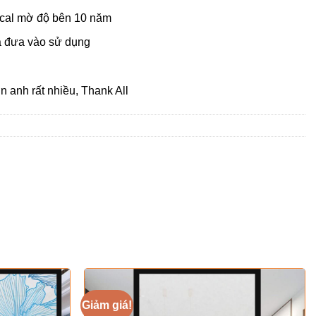
ecal mờ độ bên 10 năm
à đưa vào sử dụng
 anh rất nhiều, Thank All
Giảm giá!