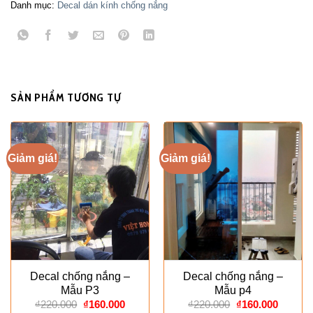
Danh mục:
Decal dán kính chống nắng
SẢN PHẨM TƯƠNG TỰ
Giảm giá!
Giảm giá!
Decal chống nắng –
Decal chống nắng –
Mẫu P3
Mẫu p4
Giá
Giá
Giá
Giá
₫
220.000
₫
160.000
₫
220.000
₫
160.000