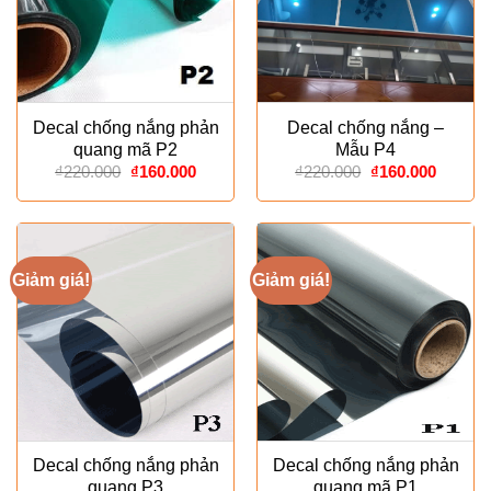
Decal chống nắng phản
Decal chống nắng –
quang mã P2
Mẫu P4
Giá
Giá
Giá
Giá
₫
220.000
₫
160.000
₫
220.000
₫
160.000
gốc
hiện
gốc
hiện
là:
tại
là:
tại
₫220.000.
là:
₫220.000.
là:
₫160.000.
₫160.00
Giảm giá!
Giảm giá!
Decal chống nắng phản
Decal chống nắng phản
quang P3
quang mã P1