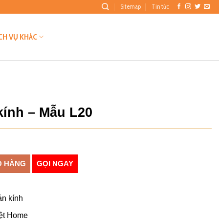
Sitemap
Tin tức
CH VỤ KHÁC
kính – Mẫu L20
Giá
hiện
 số lượng
tại
Ỏ HÀNG
GỌI NGAY
.
là:
₫120.000.
án kính
iệt Home