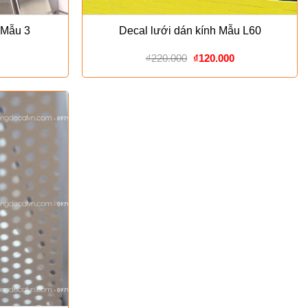
 Mẫu 3
Decal lưới dán kính Mẫu L60
Giá
Giá
₫
220.000
₫
120.000
gốc
hiện
là:
tại
₫220.000.
là:
₫120.000.