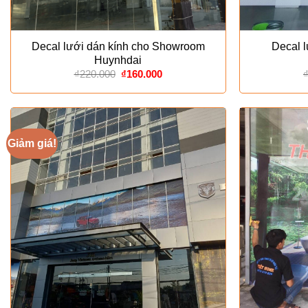
Decal lưới dán kính cho Showroom
Decal 
Huynhdai
Giá
Giá
₫
220.000
₫
160.000
gốc
hiện
là:
tại
₫220.000.
là:
₫160.000.
Giảm giá!