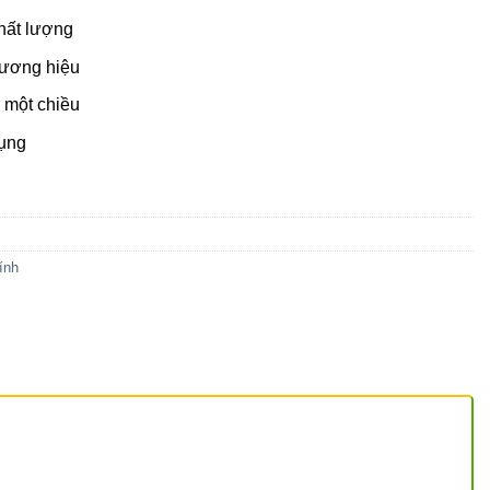
hất lượng
hương hiệu
 một chiều
ụng
ính