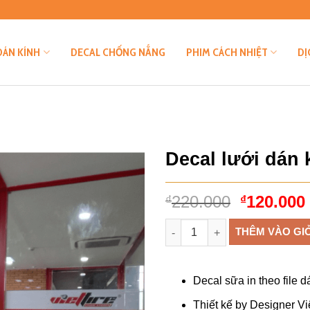
DÁN KÍNH
DECAL CHỐNG NẮNG
PHIM CÁCH NHIỆT
DỊ
Decal lưới dán 
Giá
220.000
120.000
₫
₫
gốc
Decal lưới dán kính - Mẫu L20
là:
THÊM VÀO GI
₫220.000
Decal sữa in theo file d
Thiết kế by Designer V