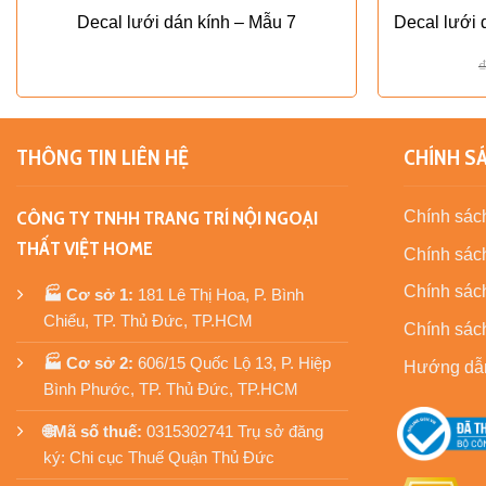
Decal lưới dán kính – Mẫu 7
Decal lưới 
THÔNG TIN LIÊN HỆ
CHÍNH S
CÔNG TY TNHH TRANG TRÍ NỘI NGOẠI
Chính sách
THẤT VIỆT HOME
Chính sách
Chính sác
🏭 Cơ sở 1:
181 Lê Thị Hoa, P. Bình
Chiểu, TP. Thủ Đức, TP.HCM
Chính sác
🏭 Cơ sở 2:
606/15 Quốc Lộ 13, P. Hiệp
Hướng dẫ
Bình Phước, TP. Thủ Đức, TP.HCM
🌐Mã số thuế:
0315302741 Trụ sở đăng
ký: Chi cục Thuế Quận Thủ Đức