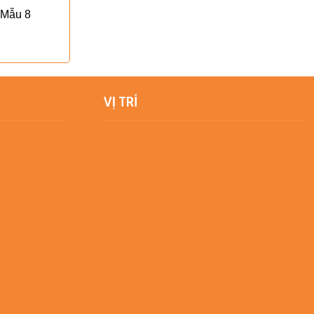
 Mẫu 8
VỊ TRÍ