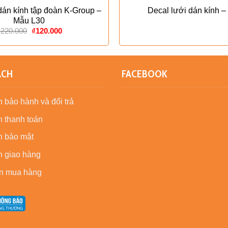
dán kính tập đoàn K-Group –
Decal lưới dán kính –
Mẫu L30
Giá
Giá
₫
220.000
₫
120.000
gốc
hiện
là:
tại
₫220.000.
là:
₫120.000.
ÁCH
FACEBOOK
 bảo hành và đổi trả
 thanh toán
h bảo mật
h giao hàng
n mua hàng