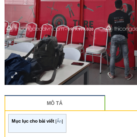
MÔ TẢ
Mục lục cho bài viết
[
Ẩn
]