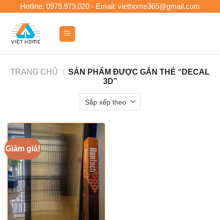
Skip
Hotline: 0979.979.020 - Email: viethome365@gmail.com
to
content
0
TRANG CHỦ
/
SẢN PHẨM ĐƯỢC GẮN THẺ “DECAL
3D”
Giảm giá!