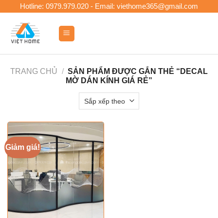
Skip
Hotline: 0979.979.020 - Email: viethome365@gmail.com
to
content
0
TRANG CHỦ
/
SẢN PHẨM ĐƯỢC GẮN THẺ “DECAL
MỜ DÁN KÍNH GIÁ RẺ”
Giảm giá!