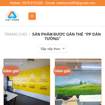
Skip
Hotline: 0979.979.020 - Email: viethome365@gmail.com
to
content
0
TRANG CHỦ
/
SẢN PHẨM ĐƯỢC GẮN THẺ “PP DÁN
TƯỜNG”
Giảm giá!
Giảm giá!