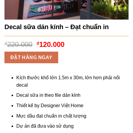
Decal sữa dán kính – Đạt chuẩn in
Giá
Giá
220.000
120.000
₫
₫
gốc
hiện
là:
tại
ĐẶT HÀNG NGAY
₫220.000.
là:
₫120.000.
Kích thước khổ lớn 1.5m x 30m, lớn hơn phải nối
decal
Decal sữa in theo file dán kính
Thiết kế by Designer Việt Home
Mực dầu đạt chuẩn in chất lượng
Dự án đã đưa vào sử dụng