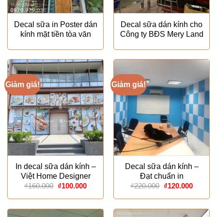
Decal sữa in Poster dán
Decal sữa dán kính cho
kính mặt tiền tòa văn
Công ty BĐS Mery Land
phòng – Decal Việt
– Decal Việt Home
Home
Giảm giá!
Giảm giá!
In decal sữa dán kính –
Decal sữa dán kính –
Việt Home Designer
Đạt chuẩn in
Giá
Giá
Giá
Giá
₫
160.000
₫
100.000
₫
220.000
₫
120.000
gốc
hiện
gốc
hiện
là:
tại
là:
tại
₫160.000.
là:
₫220.000.
là:
₫100.000.
₫120.00