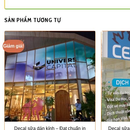
SẢN PHẨM TƯƠNG TỰ
Giảm giá!
Decal sữa dán kính – Đạt chuẩn in
Decal sữa 