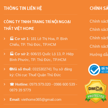
THÔNG TIN LIÊN HỆ
CHÍNH S
CÔNG TY TNHH TRANG TRÍ NỘI NGOẠI
Chính sách
THẤT VIỆT HOME
Chính sách
Chính sác
🏭 Cơ sở 1:
181 Lê Thị Hoa, P. Bình
Chiểu, TP. Thủ Đức, TP.HCM
Chính sác
🏭 Cơ sở 2:
606/15 Quốc Lộ 13, P. Hiệp
Hướng dẫ
Bình Phước, TP. Thủ Đức, TP.HCM
🌐Mã số thuế:
0315302741 Trụ sở đăng
ký: Chi cục Thuế Quận Thủ Đức
☎ Hotline:
0979.979.020 - 0986 600 539 -
0879 39 9779
Email:
viethome365@gmail.com