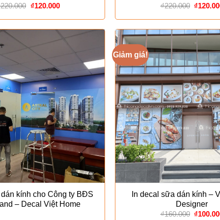
Giá
Giá
Giá
₫
220.000
₫
120.000
₫
220.000
₫
120.00
gốc
hiện
gốc
là:
tại
là:
₫220.000.
là:
₫220.00
₫120.000.
Giảm giá!
 dán kính cho Công ty BĐS
In decal sữa dán kính – 
and – Decal Việt Home
Designer
Giá
₫
160.000
₫
100.00