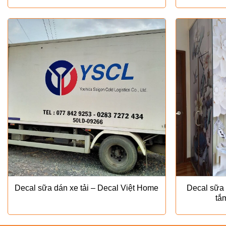
gốc
hiện
là:
tại
₫220.000.
là:
₫120.000.
Decal sữa dán xe tải – Decal Việt Home
Decal sữa 
tắ