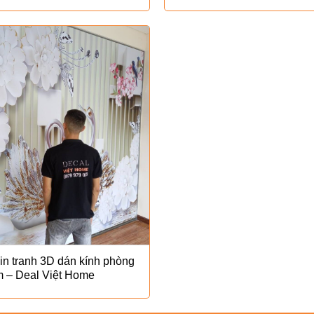
gốc
là:
₫160.00
in tranh 3D dán kính phòng
m – Deal Việt Home