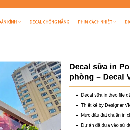
DÁN KÍNH
DECAL CHỐNG NẮNG
PHIM CÁCH NHIỆT
DỊ
Decal sữa in Po
phòng – Decal 
Decal sữa in theo file d
Thiết kế by Designer V
Mực dầu đạt chuẩn in c
Dự án đã đưa vào sử d