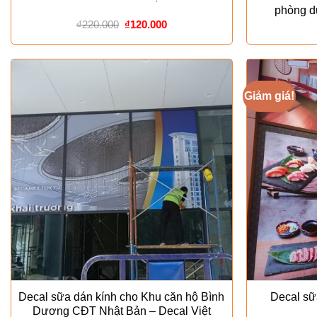
phòng d
Giá
Giá
₫
220.000
₫
120.000
gốc
hiện
là:
tại
₫220.000.
là:
₫120.000.
Giảm giá!
Decal sữa dán kính cho Khu căn hộ Bình
Decal sữ
Dương CĐT Nhật Bản – Decal Việt