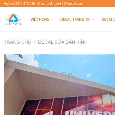
Skip
Hotline: 0979.979.020 - Email: viethome365@gmail.com
to
content
VIỆT HOME
DECAL TRANG TRÍ
DECAL 
TRANG CHỦ
/
DECAL SỬA DÁN KÍNH