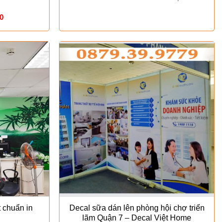
Giá
0
hiện
tại
0.
là:
₫120.000.
 chuẩn in
Decal sữa dán lên phòng hội chợ triển
lãm Quận 7 – Decal Việt Home