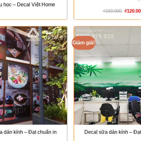
u học – Decal Việt Home
Giá
₫
220.000
₫
120.00
gốc
là:
₫220.00
Giảm giá!
a dán kính – Đạt chuẩn in
Decal sữa dán kính – Đạt