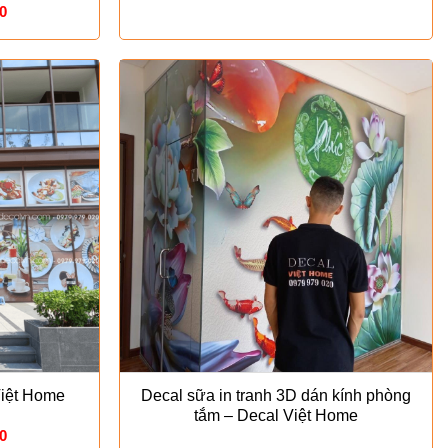
Giá
0
hiện
tại
0.
là:
₫120.000.
Việt Home
Decal sữa in tranh 3D dán kính phòng
tắm – Decal Việt Home
Giá
0