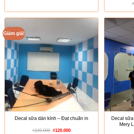
Home
Giảm giá!
Decal sữa dán kính – Đạt chuẩn in
Decal sữa
Mery L
Giá
Giá
₫
220.000
₫
120.000