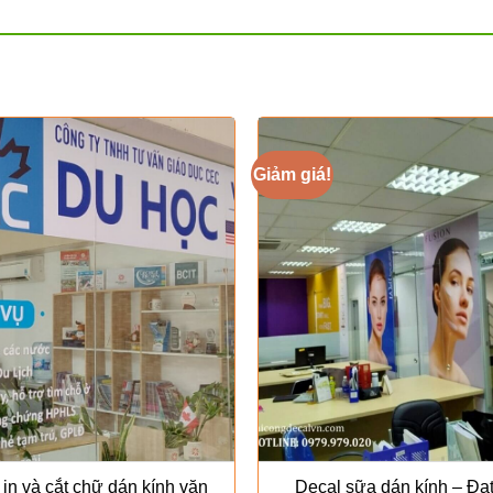
Giảm giá!
in và cắt chữ dán kính văn
Decal sữa dán kính – Đạt