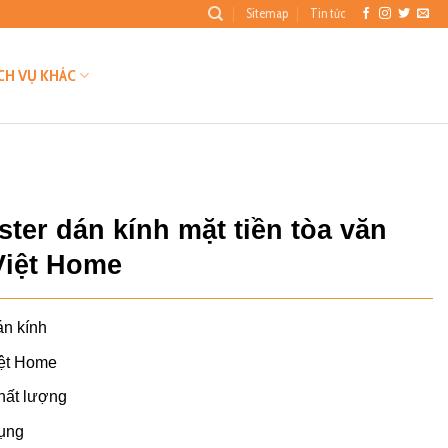
Sitemap
Tin tức
CH VỤ KHÁC
ster dán kính mặt tiền tòa văn
Việt Home
án kính
iệt Home
hất lượng
ụng