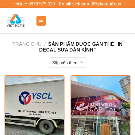
Skip
Hotline: 0979.979.020 - Email: viethome365@gmail.com
to
content
0
TRANG CHỦ
/
SẢN PHẨM ĐƯỢC GẮN THẺ “IN
DECAL SỮA DÁN KÍNH”