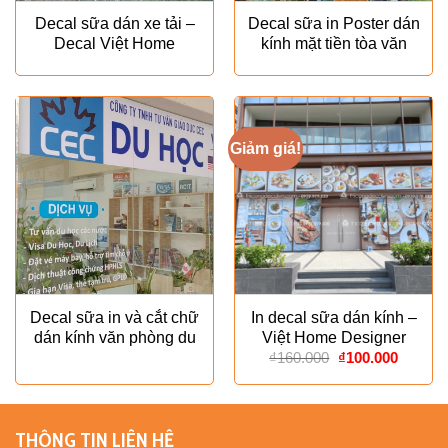
Decal sữa dán xe tải –
Decal sữa in Poster dán
Decal Việt Home
kính mặt tiền tòa văn
phòng – Decal Việt
Home
Giảm giá!
Decal sữa in và cắt chữ
In decal sữa dán kính –
dán kính văn phòng du
Việt Home Designer
Giá
Giá
học – Decal Việt Home
₫
160.000
₫
100.000
gốc
hiện
là:
tại
₫160.000.
là:
₫100.00
THÔNG TIN LIÊN HỆ