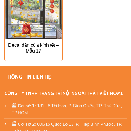
Decal dán cửa kính tết –
Mẫu 17
THÔNG TIN LIÊN HỆ
CÔNG TY TNHH TRANG TRÍ NỘI NGOẠI THẤT VIỆT HOME
🏭 Cơ sở 1:
181 Lê Thị Hoa, P. Bình Chiểu, TP. Thủ Đức,
TP.HCM
🏭 Cơ sở 2:
606/15 Quốc Lộ 13, P. Hiệp Bình Phước, TP.