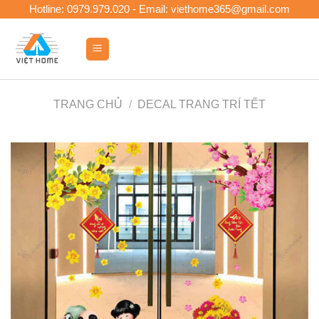
Skip
Hotline: 0979.979.020 - Email: viethome365@gmail.com
to
content
0
TRANG CHỦ
/
DECAL TRANG TRÍ TẾT