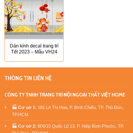
Dán kính decal trang trí
Tết 2023 – Mẫu VH24
THÔNG TIN LIÊN HỆ
CÔNG TY TNHH TRANG TRÍ NỘI NGOẠI THẤT VIỆT HOME
🏭 Cơ sở 1:
181 Lê Thị Hoa, P. Bình Chiểu, TP. Thủ Đức,
TP.HCM
🏭 Cơ sở 2:
606/15 Quốc Lộ 13, P. Hiệp Bình Phước, TP.