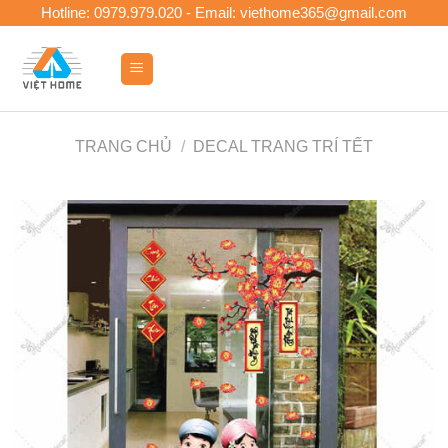
Skip
Hotline: 0979.979.020 - Email: viethome365@gmail.com
to
content
0
TRANG CHỦ
/
DECAL TRANG TRÍ TẾT