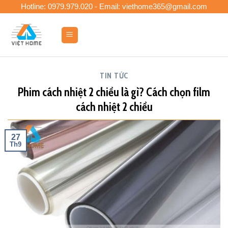
Skip
Hotline: 0979.979.020 - Email: viethome365@gmail.com
to
content
0
TIN TỨC
Phim cách nhiệt 2 chiều là gì? Cách chọn film
cách nhiệt 2 chiều
27
Th9