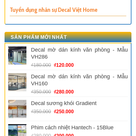
Tuyển dụng nhân sự Decal Việt Home
SẢN PHẨM MỚI NHẤT
Decal mờ dán kính văn phòng - Mẫu
VH286
Giá
Giá
₫
180.000
₫
120.000
gốc
hiện
Decal mờ dán kính văn phòng - Mẫu
là:
tại
VH160
₫180.000.
là:
₫120.000.
Giá
Giá
₫
350.000
₫
280.000
gốc
hiện
Decal sương khói Gradient
là:
tại
₫350.000.
là:
Giá
Giá
₫
350.000
₫
250.000
₫280.000.
gốc
hiện
là:
tại
Phim cách nhiệt Hantech - 15Blue
₫350.000.
là:
Giá
Giá
₫
280.000
₫
200.000