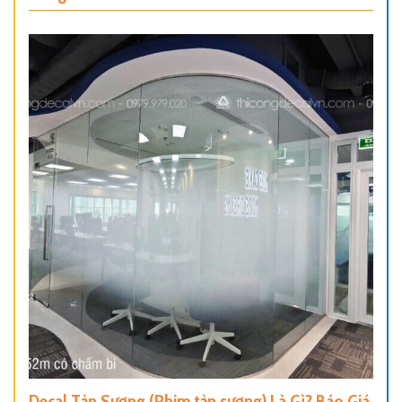
Decal Tản Sương (Phim tản sương) Là Gì? Báo Giá