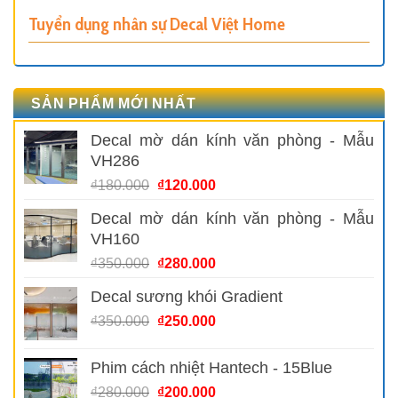
Tuyển dụng nhân sự Decal Việt Home
SẢN PHẨM MỚI NHẤT
Decal mờ dán kính văn phòng - Mẫu
VH286
Giá
Giá
₫
180.000
₫
120.000
gốc
hiện
Decal mờ dán kính văn phòng - Mẫu
là:
tại
VH160
₫180.000.
là:
₫120.000.
Giá
Giá
₫
350.000
₫
280.000
gốc
hiện
Decal sương khói Gradient
là:
tại
₫350.000.
là:
Giá
Giá
₫
350.000
₫
250.000
₫280.000.
gốc
hiện
là:
tại
Phim cách nhiệt Hantech - 15Blue
₫350.000.
là:
Giá
Giá
₫
280.000
₫
200.000
₫250.000.