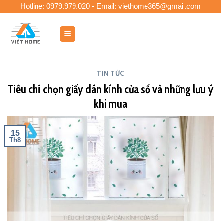
Skip
Hotline: 0979.979.020 - Email: viethome365@gmail.com
to
content
0
TIN TỨC
Tiêu chí chọn giấy dán kính cửa sổ và những lưu ý
khi mua
15
Th8