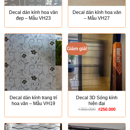
Decal dán kính hoa văn
Decal dán kính hoa văn
đẹp – Mẫu VH23
– Mẫu VH27
Giảm giá!
Decal dán kính trang trí
Decal 3D Sóng kính
hoa văn – Mẫu VH19
hiện đại
Giá
Giá
₫
350.000
₫
250.000
gốc
hiện
là:
tại
₫350.000.
là:
₫250.00