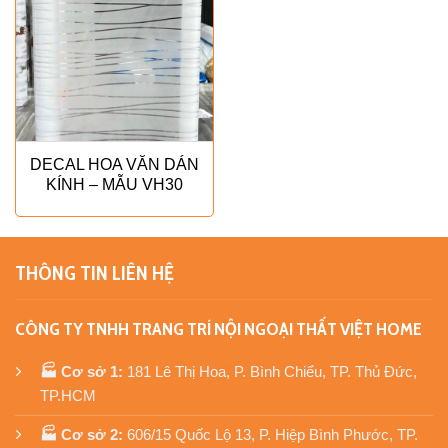
DECAL HOA VĂN DÁN
KÍNH – MẪU VH30
THÔNG TIN LIÊN HỆ
CÔNG TY TNHH TRANG TRÍ NỘI NGOẠI THẤT VIỆT HOME
🏭 Cơ sở 1:
181 Lê Thị Hoa, P. Bình Chiểu, TP. Thủ Đức,
TP.HCM
🏭 Cơ sở 2:
606/15 Quốc Lộ 13, P. Hiệp Bình Phước, TP.