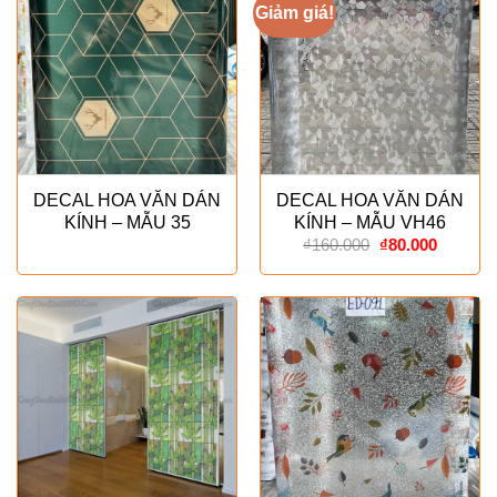
Giảm giá!
DECAL HOA VĂN DÁN
DECAL HOA VĂN DÁN
KÍNH – MẪU 35
KÍNH – MẪU VH46
Giá
Giá
₫
160.000
₫
80.000
gốc
hiện
là:
tại
₫160.000.
là:
₫80.000