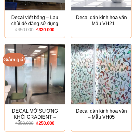
Decal viết bảng – Lau
Decal dán kính hoa văn
chùi dễ dàng sử dụng
– Mẫu VH21
Giá
Giá
₫
450.000
₫
330.000
gốc
hiện
là:
tại
₫450.000.
là:
₫330.000.
Giảm giá!
DECAL MỜ SƯƠNG
Decal dán kính hoa văn
KHÓI GRADIENT –
– Mẫu VH05
Giá
Giá
MẪU ESPECIALLY
₫
350.000
₫
250.000
gốc
hiện
là:
tại