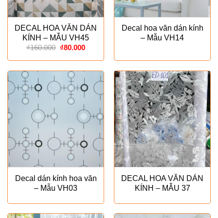
DECAL HOA VĂN DÁN
Decal hoa văn dán kính
KÍNH – MẪU VH45
– Mẫu VH14
Giá
Giá
₫
160.000
₫
80.000
gốc
hiện
là:
tại
₫160.000.
là:
₫80.000.
Decal dán kính hoa văn
DECAL HOA VĂN DÁN
– Mẫu VH03
KÍNH – MẪU 37