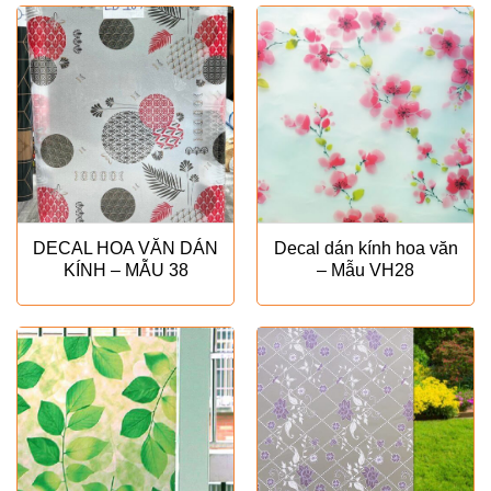
₫350.000.
là:
₫250.000.
DECAL HOA VĂN DÁN
Decal dán kính hoa văn
KÍNH – MẪU 38
– Mẫu VH28