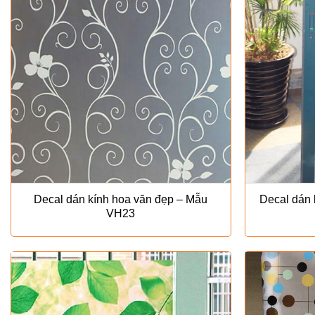
Decal dán kính hoa văn đẹp – Mẫu
Decal dán k
VH23