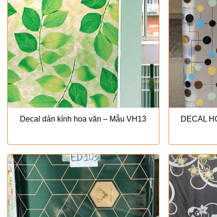
Decal dán kính hoa văn – Mẫu VH13
DECAL H