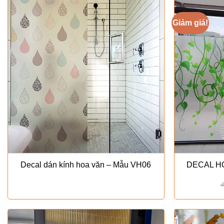
₫80.000.
Giảm giá!
Decal dán kính hoa văn – Mẫu VH06
DECAL H