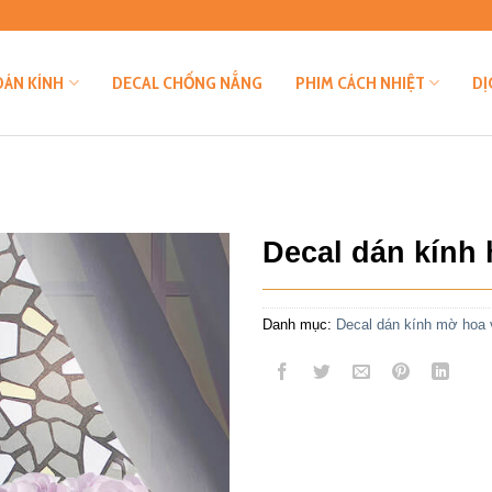
DÁN KÍNH
DECAL CHỐNG NẮNG
PHIM CÁCH NHIỆT
DỊ
Decal dán kính
Danh mục:
Decal dán kính mờ hoa 