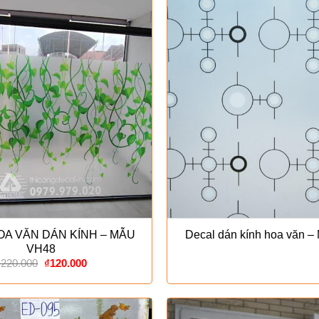
OA VĂN DÁN KÍNH – MẪU
Decal dán kính hoa văn 
VH48
Giá
Giá
₫
220.000
₫
120.000
gốc
hiện
là:
tại
₫220.000.
là:
₫120.000.