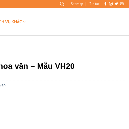
Sitemap
Tin tức
CH VỤ KHÁC
 hoa văn – Mẫu VH20
văn