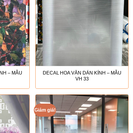
NH – MẪU
DECAL HOA VĂN DÁN KÍNH – MẪU
VH 33
Giảm giá!