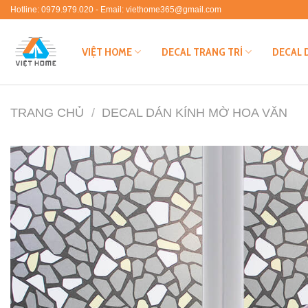
Skip
Hotline: 0979.979.020 - Email: viethome365@gmail.com
to
content
VIỆT HOME
DECAL TRANG TRÍ
DECAL 
TRANG CHỦ
/
DECAL DÁN KÍNH MỜ HOA VĂN