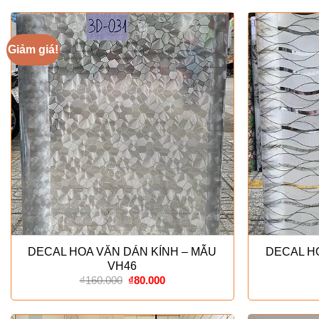
Giảm giá!
DECAL HOA VĂN DÁN KÍNH – MẪU
DECAL H
VH46
Giá
Giá
₫
160.000
₫
80.000
gốc
hiện
là:
tại
₫160.000.
là: