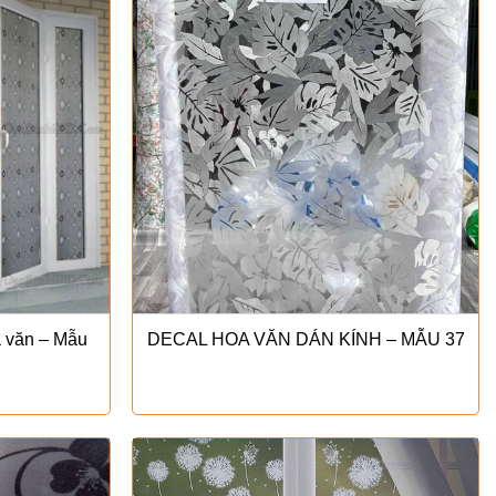
oa văn – Mẫu
DECAL HOA VĂN DÁN KÍNH – MẪU 37