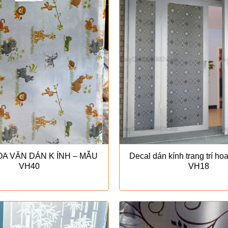
A VĂN DÁN K ÍNH – MẪU
Decal dán kính trang trí h
VH40
VH18