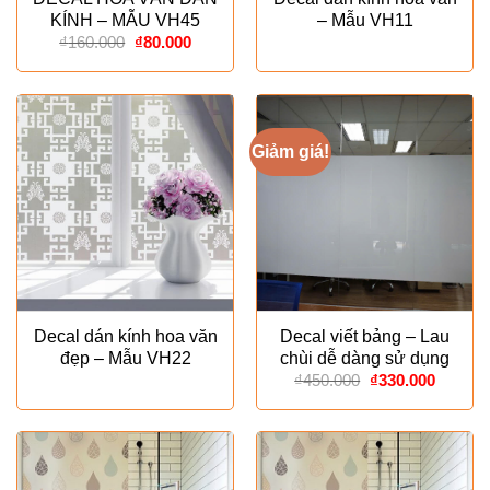
KÍNH – MẪU VH45
– Mẫu VH11
Giá
Giá
₫
160.000
₫
80.000
gốc
hiện
là:
tại
₫160.000.
là:
₫80.000.
Giảm giá!
Decal dán kính hoa văn
Decal viết bảng – Lau
đẹp – Mẫu VH22
chùi dễ dàng sử dụng
Giá
Giá
₫
450.000
₫
330.000
gốc
hiện
là:
tại
₫450.000.
là:
₫330.00