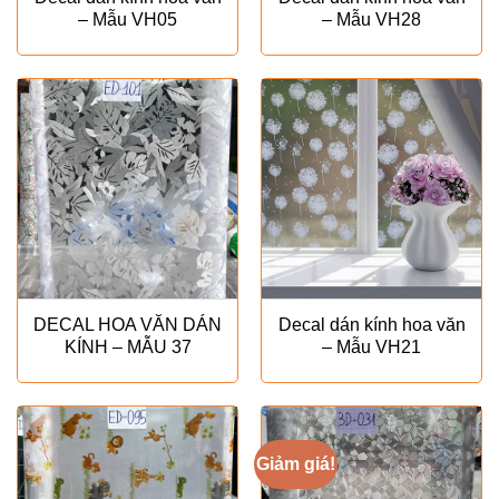
– Mẫu VH05
– Mẫu VH28
DECAL HOA VĂN DÁN
Decal dán kính hoa văn
KÍNH – MẪU 37
– Mẫu VH21
Giảm giá!