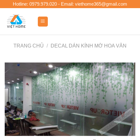
Skip
Hotline: 0979.979.020 - Email: viethome365@gmail.com
to
content
0
TRANG CHỦ
/
DECAL DÁN KÍNH MỜ HOA VĂN