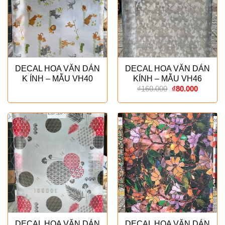
DECAL HOA VĂN DÁN
DECAL HOA VĂN DÁN
K ÍNH – MẪU VH40
KÍNH – MẪU VH46
Giá
Giá
₫
160.000
₫
80.000
gốc
hiện
là:
tại
₫160.000.
là:
₫80.000
DECAL HOA VĂN DÁN
DECAL HOA VĂN DÁN