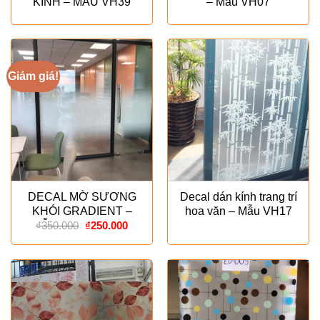
KÍNH – MẪU VH39
– Mẫu VH07
Giảm giá!
DECAL MỜ SƯƠNG
Decal dán kính trang trí
KHÓI GRADIENT –
hoa văn – Mẫu VH17
Giá
Giá
MẪU ESPECIALLY
₫
350.000
₫
250.000
gốc
hiện
là:
tại
₫350.000.
là:
₫250.000.