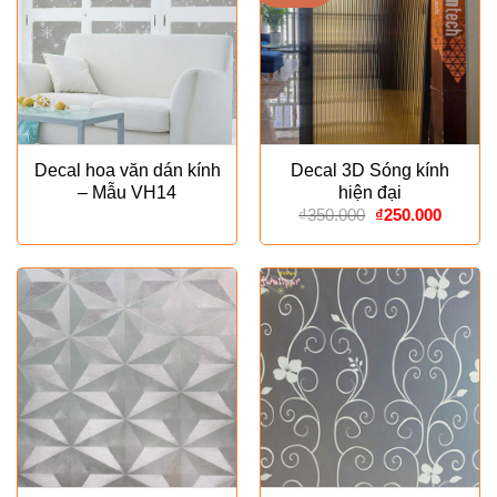
Decal hoa văn dán kính
Decal 3D Sóng kính
– Mẫu VH14
hiện đại
Giá
Giá
₫
350.000
₫
250.000
gốc
hiện
là:
tại
₫350.000.
là:
₫250.00