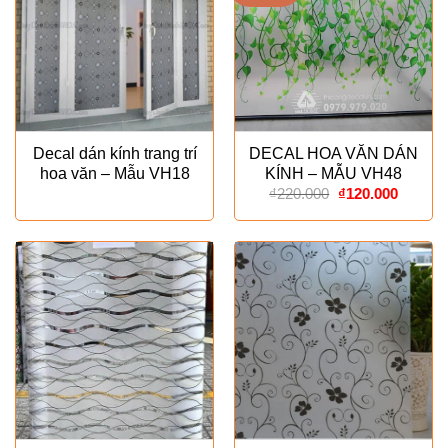
Decal dán kính trang trí
DECAL HOA VĂN DÁN
hoa văn – Mẫu VH18
KÍNH – MẪU VH48
Giá
Giá
₫
220.000
₫
120.000
gốc
hiện
là:
tại
₫220.000.
là:
₫120.00