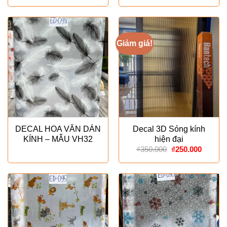
là:
tại
₫350.000.
là:
₫250.000.
Giảm giá!
DECAL HOA VĂN DÁN
Decal 3D Sóng kính
KÍNH – MẪU VH32
hiện đại
Giá
Giá
₫
350.000
₫
250.000
gốc
hiện
là:
tại
₫350.000.
là:
₫250.00