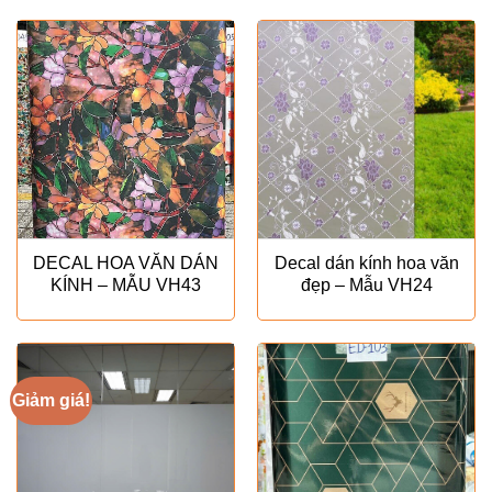
là:
tại
₫160.000.
là:
₫80.000
DECAL HOA VĂN DÁN
Decal dán kính hoa văn
KÍNH – MẪU VH43
đẹp – Mẫu VH24
Giảm giá!