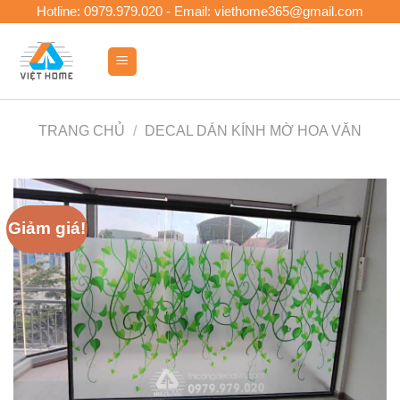
Skip
Hotline: 0979.979.020 - Email: viethome365@gmail.com
to
content
0
TRANG CHỦ
/
DECAL DÁN KÍNH MỜ HOA VĂN
Giảm giá!