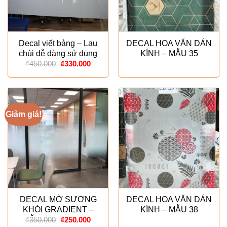
Decal viết bảng – Lau
DECAL HOA VĂN DÁN
chùi dễ dàng sử dụng
KÍNH – MẪU 35
Giá
Giá
₫
450.000
₫
330.000
gốc
hiện
là:
tại
₫450.000.
là:
₫330.000.
Giảm giá!
DECAL MỜ SƯƠNG
DECAL HOA VĂN DÁN
KHÓI GRADIENT –
KÍNH – MẪU 38
Giá
Giá
MẪU ESPECIALLY
₫
350.000
₫
250.000
gốc
hiện