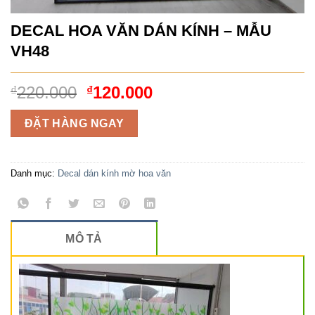
DECAL HOA VĂN DÁN KÍNH – MẪU
VH48
Giá
Giá
220.000
120.000
₫
₫
gốc
hiện
là:
tại
ĐẶT HÀNG NGAY
₫220.000.
là:
₫120.000.
Danh mục:
Decal dán kính mờ hoa văn
MÔ TẢ