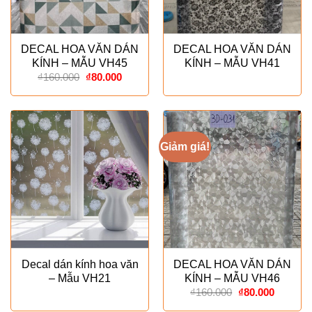
DECAL HOA VĂN DÁN
DECAL HOA VĂN DÁN
KÍNH – MẪU VH45
KÍNH – MẪU VH41
Giá
Giá
₫
160.000
₫
80.000
gốc
hiện
là:
tại
₫160.000.
là:
₫80.000.
Giảm giá!
Decal dán kính hoa văn
DECAL HOA VĂN DÁN
– Mẫu VH21
KÍNH – MẪU VH46
Giá
Giá
₫
160.000
₫
80.000
gốc
hiện