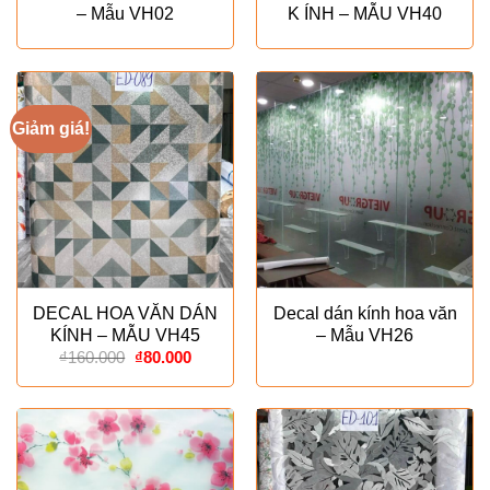
– Mẫu VH02
K ÍNH – MẪU VH40
Giảm giá!
DECAL HOA VĂN DÁN
Decal dán kính hoa văn
KÍNH – MẪU VH45
– Mẫu VH26
Giá
Giá
₫
160.000
₫
80.000
gốc
hiện
là:
tại
₫160.000.
là:
₫80.000.