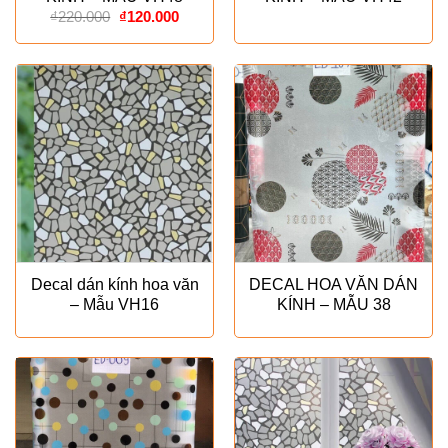
Giá
Giá
₫
220.000
₫
120.000
gốc
hiện
là:
tại
₫220.000.
là:
₫120.000.
Decal dán kính hoa văn
DECAL HOA VĂN DÁN
– Mẫu VH16
KÍNH – MẪU 38