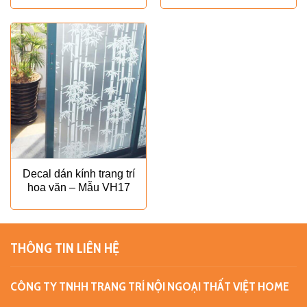
Decal dán kính trang trí
hoa văn – Mẫu VH17
THÔNG TIN LIÊN HỆ
CÔNG TY TNHH TRANG TRÍ NỘI NGOẠI THẤT VIỆT HOME