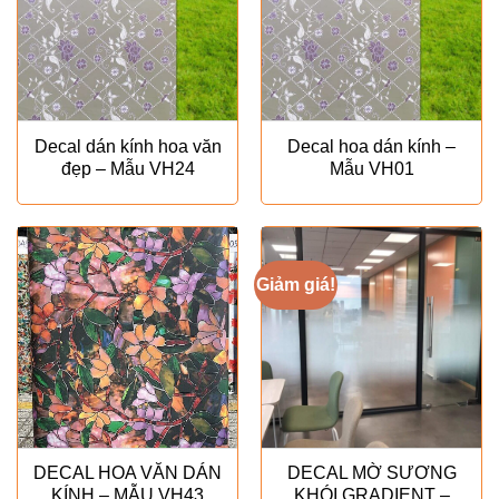
Decal dán kính hoa văn
Decal hoa dán kính –
đẹp – Mẫu VH24
Mẫu VH01
Giảm giá!
DECAL HOA VĂN DÁN
DECAL MỜ SƯƠNG
KÍNH – MẪU VH43
KHÓI GRADIENT –