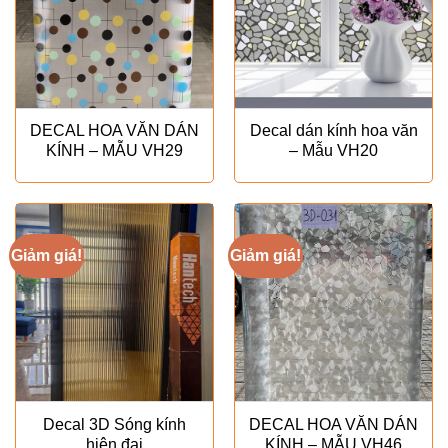
DECAL HOA VĂN DÁN
Decal dán kính hoa văn
KÍNH – MẪU VH29
– Mẫu VH20
Giảm giá!
Giảm giá!
Decal 3D Sóng kính
DECAL HOA VĂN DÁN
hiện đại
KÍNH – MẪU VH46