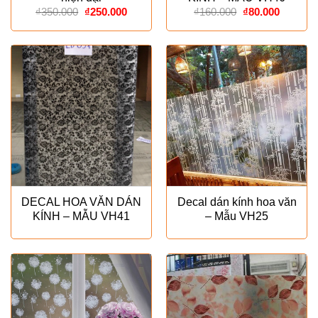
Giá
Giá
Giá
Giá
₫
350.000
₫
250.000
₫
160.000
₫
80.000
gốc
hiện
gốc
hiện
là:
tại
là:
tại
₫350.000.
là:
₫160.000.
là:
₫250.000.
₫80.000
DECAL HOA VĂN DÁN
Decal dán kính hoa văn
KÍNH – MẪU VH41
– Mẫu VH25