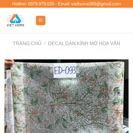
Skip
Hotline: 0979.979.020 - Email: viethome365@gmail.com
to
content
0
TRANG CHỦ
/
DECAL DÁN KÍNH MỜ HOA VĂN