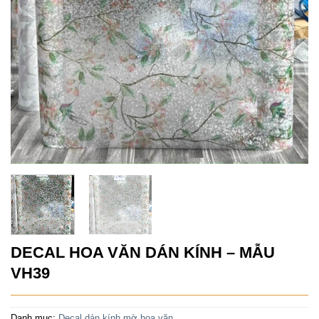
DECAL HOA VĂN DÁN KÍNH – MẪU
VH39
Danh mục:
Decal dán kính mờ hoa văn