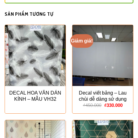
SẢN PHẨM TƯƠNG TỰ
Giảm giá!
DECAL HOA VĂN DÁN
Decal viết bảng – Lau
KÍNH – MẪU VH32
chùi dễ dàng sử dụng
Giá
Giá
₫
450.000
₫
330.000
gốc
hiện
là:
tại
₫450.000.
là:
₫330.00