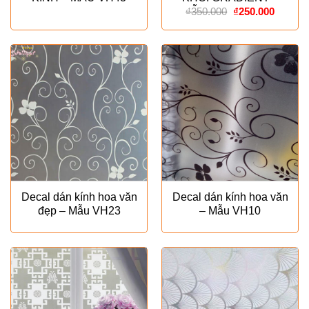
Giá
Giá
MẪU ESPECIALLY
₫
350.000
₫
250.000
gốc
hiện
là:
tại
₫350.000.
là:
₫250.00
Decal dán kính hoa văn
Decal dán kính hoa văn
đẹp – Mẫu VH23
– Mẫu VH10