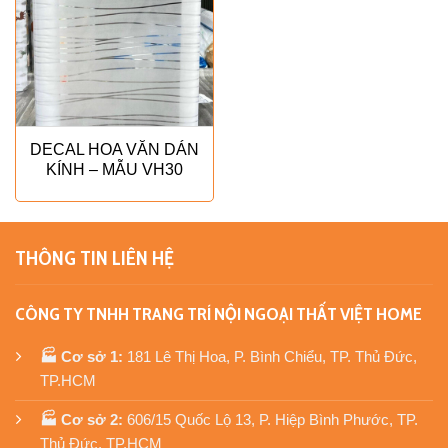
DECAL HOA VĂN DÁN
KÍNH – MẪU VH30
THÔNG TIN LIÊN HỆ
CÔNG TY TNHH TRANG TRÍ NỘI NGOẠI THẤT VIỆT HOME
🏭 Cơ sở 1:
181 Lê Thị Hoa, P. Bình Chiểu, TP. Thủ Đức,
TP.HCM
🏭 Cơ sở 2:
606/15 Quốc Lộ 13, P. Hiệp Bình Phước, TP.
Thủ Đức, TP.HCM