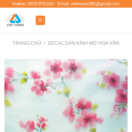
Skip
Hotline: 0979.979.020 - Email: viethome365@gmail.com
to
content
0
TRANG CHỦ
/
DECAL DÁN KÍNH MỜ HOA VĂN