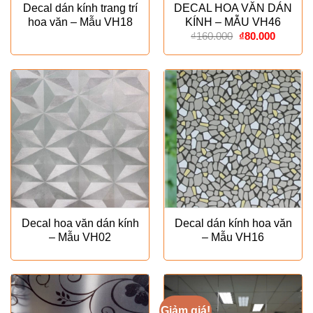
Decal dán kính trang trí
DECAL HOA VĂN DÁN
hoa văn – Mẫu VH18
KÍNH – MẪU VH46
Giá
Giá
₫
160.000
₫
80.000
gốc
hiện
là:
tại
₫160.000.
là:
₫80.000
Decal hoa văn dán kính
Decal dán kính hoa văn
– Mẫu VH02
– Mẫu VH16
Giảm giá!