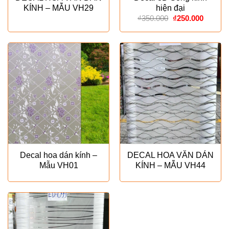
KÍNH – MẪU VH29
hiện đại
Giá
Giá
₫
350.000
₫
250.000
gốc
hiện
là:
tại
₫350.000.
là:
₫250.00
Decal hoa dán kính –
DECAL HOA VĂN DÁN
Mẫu VH01
KÍNH – MẪU VH44