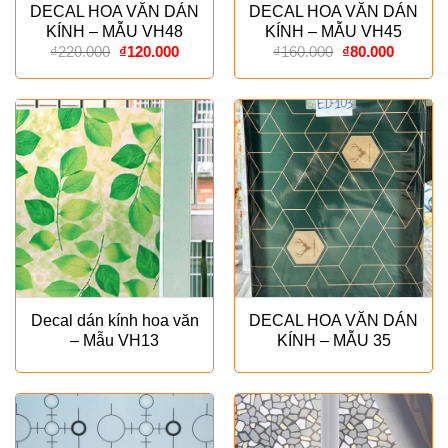
DECAL HOA VĂN DÁN
DECAL HOA VĂN DÁN
KÍNH – MẪU VH48
KÍNH – MẪU VH45
Giá
Giá
Giá
Giá
₫
220.000
₫
120.000
₫
160.000
₫
80.000
gốc
hiện
gốc
hiện
là:
tại
là:
tại
₫220.000.
là:
₫160.000.
là:
₫120.000.
₫80.000
Decal dán kính hoa văn
DECAL HOA VĂN DÁN
– Mẫu VH13
KÍNH – MẪU 35