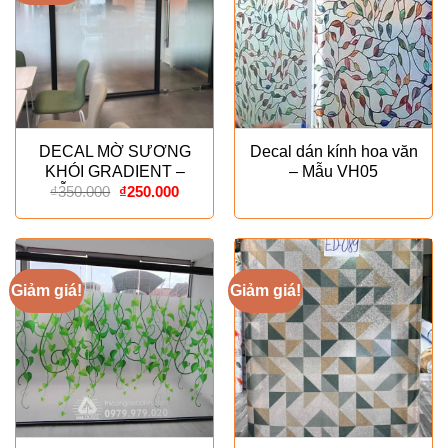
DECAL MỜ SƯƠNG
Decal dán kính hoa văn
KHÓI GRADIENT –
– Mẫu VH05
Giá
Giá
MẪU ESPECIALLY
₫
350.000
₫
250.000
gốc
hiện
là:
tại
₫350.000.
là:
₫250.000.
Giảm giá!
Giảm giá!